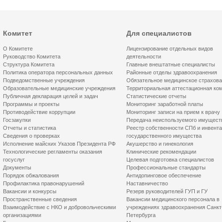
Комитет
Для специалистов
О Комитете
Лицензирование отдельных видов
Руководство Комитета
деятельности
Структура Комитета
Главные внештатные специалисты
Политика оператора персональных данных
Районные отделы здравоохранения
Подведомственные учреждения
Обязательное медицинское страхов
Образовательные медицинские учреждения
Территориальная аттестационная ко
Публичная декларация целей и задач
Статистические отчеты
Программы и проекты
Мониторинг заработной платы
Противодействие коррупции
Мониторинг записи на прием к врачу
Госзакупки
Передача неиспользуемого имущест
Отчеты и статистика
Реестр собственности СПб и инвент
Сведения о проверках
государственного имущества
Исполнение майских Указов Президента РФ
Акушерство и гинекология
Технологические регламенты оказания
Клинические рекомендации
госуслуг
Целевая подготовка специалистов
Документы
Профессиональные стандарты
Порядок обжалования
Антидопинговое обеспечение
Профилактика правонарушений
Наставничество
Вакансии и конкурсы
Резерв руководителей ГУП и ГУ
Пространственные сведения
Вакансии медицинского персонала в
Взаимодействие с НКО и добровольческими
учреждениях здравоохранения Санкт
организациями
Петербурга