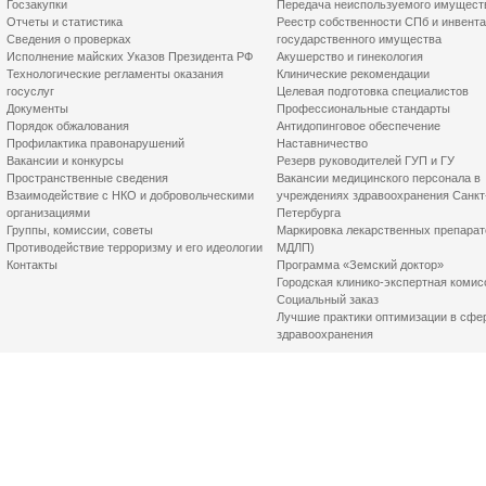
Госзакупки
Передача неиспользуемого имущест
Отчеты и статистика
Реестр собственности СПб и инвент
Сведения о проверках
государственного имущества
Исполнение майских Указов Президента РФ
Акушерство и гинекология
Технологические регламенты оказания
Клинические рекомендации
госуслуг
Целевая подготовка специалистов
Документы
Профессиональные стандарты
Порядок обжалования
Антидопинговое обеспечение
Профилактика правонарушений
Наставничество
Вакансии и конкурсы
Резерв руководителей ГУП и ГУ
Пространственные сведения
Вакансии медицинского персонала в
Взаимодействие с НКО и добровольческими
учреждениях здравоохранения Санкт
организациями
Петербурга
Группы, комиссии, советы
Маркировка лекарственных препарат
Противодействие терроризму и его идеологии
МДЛП)
Контакты
Программа «Земский доктор»
Городская клинико-экспертная комис
Социальный заказ
Лучшие практики оптимизации в сфе
здравоохранения