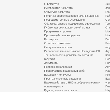
О Комитете
Лиц
Руководство Комитета
дея
Структура Комитета
Гла
Политика оператора персональных данных
Рай
Подведомственные учреждения
Обя
Образовательные медицинские учреждения
Тер
Публичная декларация целей и задач
Ста
Программы и проекты
Мон
Противодействие коррупции
Мон
Госзакупки
Пер
Отчеты и статистика
Рее
Сведения о проверках
гос
Исполнение майских Указов Президента РФ
Аку
Технологические регламенты оказания
Кли
госуслуг
Цел
Документы
Про
Порядок обжалования
Ант
Профилактика правонарушений
Нас
Вакансии и конкурсы
Рез
Пространственные сведения
Вак
Взаимодействие с НКО и добровольческими
учр
организациями
Пет
Группы, комиссии, советы
Мар
Противодействие терроризму и его идеологии
МД
Контакты
Про
Гор
Соц