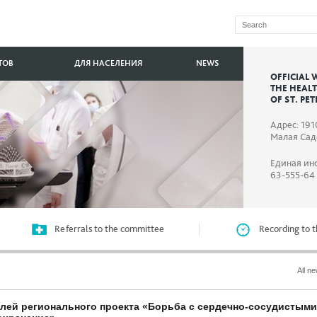
ТОВ
ДЛЯ НАСЕЛЕНИЯ
NEWS
OFFICIAL 
THE HEAL
OF ST. PE
Адрес: 191
Малая Садо
Единая ин
63-555-64
Referrals to the committee
Recording to t
All n
телей регионального проекта «Борьба с сердечно-сосудистыми