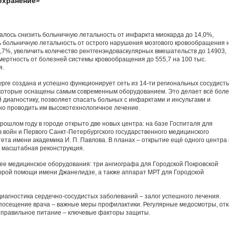
охранение»
алось снизить больничную летальность от инфаркта миокарда до 14,0%,
ь больничную летальность от острого нарушения мозгового кровообращения 
,7%, увеличить количество рентгенэндоваскулярных вмешательств до 14903,
мертность от болезней системы кровообращения до 555,7 на 100 тыс.
я.
рге создана и успешно функционирует сеть из 14-ти региональных сосудист
 которые оснащены самым современным оборудованием. Это делает всё бол
 диагностику, позволяет спасать больных с инфарктами и инсультами и
но проводить им высокотехнологичное лечение.
прошлом году в городе открыто две новых центра: на базе Госпиталя для
 войн и Первого Санкт-Петербургского государственного медицинского
ета имени академика И. П. Павлова. В планах – открытие ещё одного центра
т масштабная реконструкция.
щее медицинское оборудования: три ангиографа для Городской Покровской
орой помощи имени Джанелидзе, а также аппарат МРТ для Городской
диагностика сердечно-сосудистых заболеваний – залог успешного лечения.
 посещение врача – важные меры профилактики. Регулярные медосмотры, отк
и правильное питание – ключевые факторы защиты.