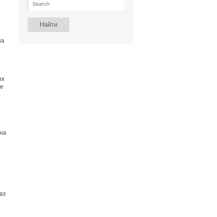
на
ых
ее
 на
аз