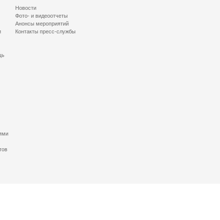
Новости
Фото- и видеоотчеты
Анонсы мероприятий
и
Контакты пресс-службы
щь
ями
тов