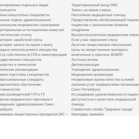
ензирование отдельных видов
Территориальный фонд ОМС
тельности
Запись на прием к врачу
вные внештатные специалисты
Неотложная медицинская помощь
онные отделы здравоохранения
Предоставление обезболивающей терапи
зательное медицинское страхование
пациентам с хроническим болевым
риториальная аттестационная комиссия
синдромом
тистические отчеты
Высокотехнологичная медицинская помо
иторинг заработной платы
Если у вас нарушение слуха
иторинг записи на прием к врачу
Льготное лекарственное обеспечение
едача неиспользуемого имущества
Цены на лекарственные препараты,
стр собственности СПб и инвентаризации
включенные в перечень ЖНВЛП
ударственного имущества
Льготные аптеки
шерство и гинекология
Диспансеризация
нические рекомендации
Учреждения здравоохранения
евая подготовка специалистов
Медицинские организации
фессиональные стандарты
Независимая оценка качества условий
идопинговое обеспечение
оказания услуг медицинскими организаци
тавничество
Санкт-Петербурга
ерв руководителей ГУП и ГУ
Исследование удовлетворенности пациен
ансии медицинского персонала в
доступностью и качеством медицинской
еждениях здравоохранения Санкт-
помощи
ербурга
Справочная служба "Здоровье города"
кировка лекарственных препаратов (ИС –
Календарь прививок
ЛП)
График закрытия роддомов
грамма «Земский доктор»
Акушерство и гинекология
одская клинико-экспертная комиссия
Здоровье детей
иальный заказ
Донорство крови