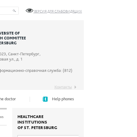
ВЕРСИЯ ДЛЯ СЛАБОВИДЯЩИХ
WEBSITE OF
TH COMMITTEE
TERSBURG
023, Санкт-Петербург,
вая ул., д. 1
формационно-справочная служба: (812)
Контакты
he doctor
Help phones
HEALTHCARE
ews
INSTITUTIONS
OF ST. PETERSBURG