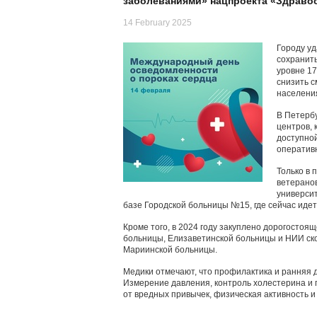
заболеваниями» нацпроекта «Здраво
14 February 2025
Городу уд
сохранит
уровне 17
снизить с
населени
В Петербу
центров,
доступной
оператив
Только в 
ветеранов
университ
базе Городской больницы №15, где сейчас иде
Кроме того, в 2024 году закуплено дорогостоя
больницы, Елизаветинской больницы и НИИ ск
Мариинской больницы.
Медики отмечают, что профилактика и ранняя 
Измерение давления, контроль холестерина и
от вредных привычек, физическая активность 