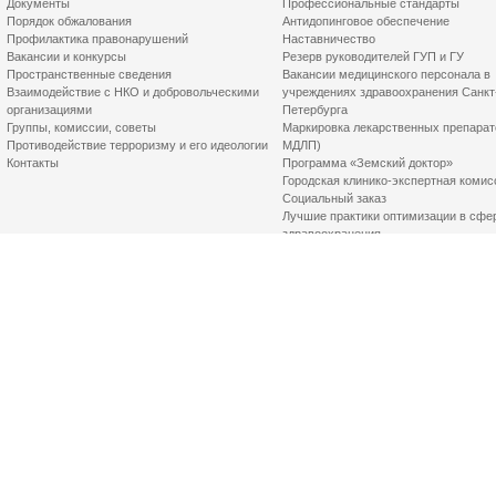
Документы
Профессиональные стандарты
Порядок обжалования
Антидопинговое обеспечение
Профилактика правонарушений
Наставничество
Вакансии и конкурсы
Резерв руководителей ГУП и ГУ
Пространственные сведения
Вакансии медицинского персонала в
Взаимодействие с НКО и добровольческими
учреждениях здравоохранения Санкт
организациями
Петербурга
Группы, комиссии, советы
Маркировка лекарственных препарат
Противодействие терроризму и его идеологии
МДЛП)
Контакты
Программа «Земский доктор»
Городская клинико-экспертная комис
Социальный заказ
Лучшие практики оптимизации в сфе
здравоохранения