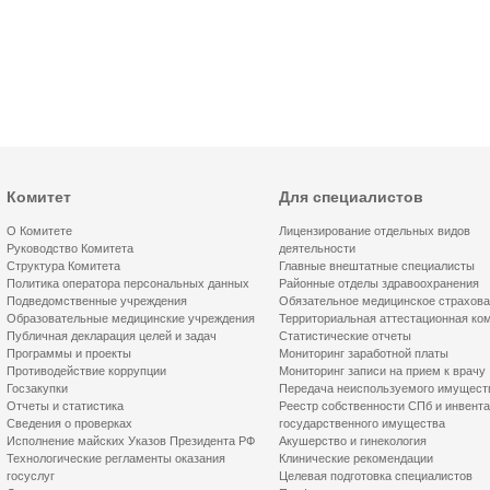
Комитет
Для специалистов
О Комитете
Лицензирование отдельных видов
Руководство Комитета
деятельности
Структура Комитета
Главные внештатные специалисты
Политика оператора персональных данных
Районные отделы здравоохранения
Подведомственные учреждения
Обязательное медицинское страхов
Образовательные медицинские учреждения
Территориальная аттестационная ко
Публичная декларация целей и задач
Статистические отчеты
Программы и проекты
Мониторинг заработной платы
Противодействие коррупции
Мониторинг записи на прием к врачу
Госзакупки
Передача неиспользуемого имущест
Отчеты и статистика
Реестр собственности СПб и инвент
Сведения о проверках
государственного имущества
Исполнение майских Указов Президента РФ
Акушерство и гинекология
Технологические регламенты оказания
Клинические рекомендации
госуслуг
Целевая подготовка специалистов