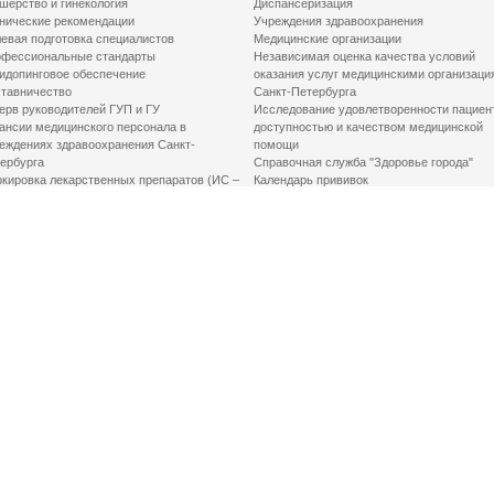
шерство и гинекология
Диспансеризация
нические рекомендации
Учреждения здравоохранения
евая подготовка специалистов
Медицинские организации
фессиональные стандарты
Независимая оценка качества условий
идопинговое обеспечение
оказания услуг медицинскими организаци
тавничество
Санкт-Петербурга
ерв руководителей ГУП и ГУ
Исследование удовлетворенности пациен
ансии медицинского персонала в
доступностью и качеством медицинской
еждениях здравоохранения Санкт-
помощи
ербурга
Справочная служба "Здоровье города"
кировка лекарственных препаратов (ИС –
Календарь прививок
ЛП)
График закрытия роддомов
грамма «Земский доктор»
Акушерство и гинекология
одская клинико-экспертная комиссия
Здоровье детей
иальный заказ
Донорство крови
шие практики оптимизации в сфере
Государственные услуги
авоохранения
Совет по защите прав пациентов
Мероприятия по улучшению качества жиз
инвалидов
Первая помощь
ВАЖНО ЗНАТЬ
Фонд «Круг добра»
Маршрутизация пациентов в медицинские
организации
Как оформить медсправку для владения
оружием
Доступная среда
Медицинская реабилитация для взрослых