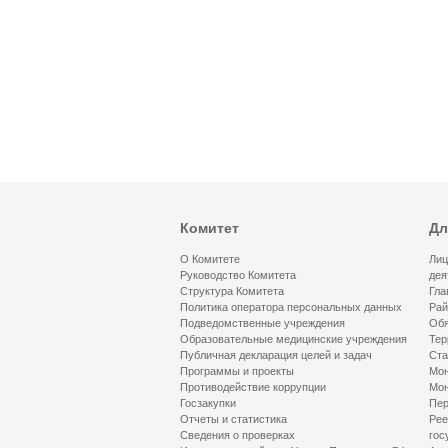
Комитет
Дл
О Комитете
Лиц
Руководство Комитета
дея
Структура Комитета
Гла
Политика оператора персональных данных
Рай
Подведомственные учреждения
Обя
Образовательные медицинские учреждения
Тер
Публичная декларация целей и задач
Ста
Программы и проекты
Мон
Противодействие коррупции
Мон
Госзакупки
Пер
Отчеты и статистика
Рее
Сведения о проверках
гос