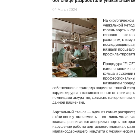
больнице разработали уникальный м
04 March 2024
На хирургическом 
уникальной метод
корень аорты и с
клапана — это гов
размерам, к тому
последующим разр
назвали процедур
профилактировать
Процедура "FLOZ"
изменениями и но
кольца и сужении
профессиональных 
названием процед
собственного перикарда пациента, тонкой сое
кардиохирурги выкраивают новые створки аорт
ножницами аккуратно, согласно начерченным 
данной пациентки.
Аортальный стеноз — один из самых распростр
отёки ног и утомляемость — вот лишь малая ча
клапана развивается аневризма аорты, котора
нарушение работы аортального клапана с раз
клапансодержащего кондуита с механическим 