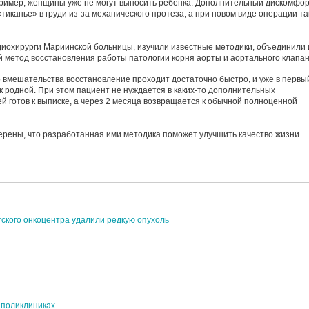
пример, женщины уже не могут выносить ребёнка. Дополнительный дискомфо
«тиканье» в груди из-за механического протеза, а при новом виде операции та
диохирурги Мариинской больницы, изучили известные методики, объединили 
й метод восстановления работы патологии корня аорты и аортального клапан
о вмешательства восстановление проходит достаточно быстро, и уже в первы
к родной. При этом пациент не нуждается в каких-то дополнительных
й готов к выписке, а через 2 месяца возвращается к обычной полноценной
ерены, что разработанная ими методика поможет улучшить качество жизни
ского онкоцентра удалили редкую опухоль
 поликлиниках