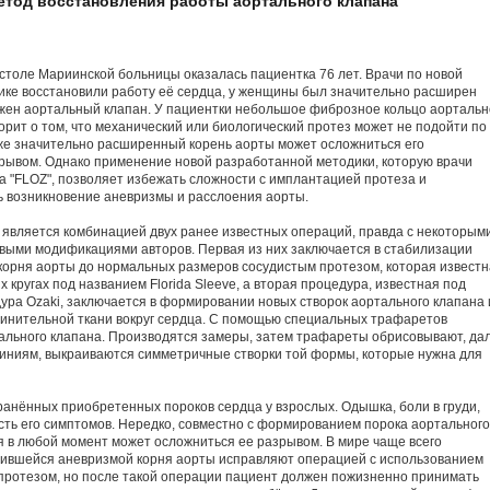
етод восстановления работы аортального клапана
столе Мариинской больницы оказалась пациентка 76 лет. Врачи по новой
ике восстановили работу её сердца, у женщины был значительно расширен
ужен аортальный клапан. У пациентки небольшое фиброзное кольцо аортальн
орит о том, что механический или биологический протез может не подойти по
 же значительно расширенный корень аорты может осложниться его
ывом. Однако применение новой разработанной методики, которую врачи
а "FLOZ", позволяет избежать сложности с имплантацией протеза и
 возникновение аневризмы и расслоения аорты.
 является комбинацией двух ранее известных операций, правда с некоторым
выми модификациями авторов. Первая из них заключается в стабилизации
 корня аорты до нормальных размеров сосудистым протезом, которая известн
кругах под названием Florida Sleeve, а вторая процедура, известная под
ура Ozaki, заключается в формировании новых створок аортального клапана 
динительной ткани вокруг сердца. С помощью специальных трафаретов
ального клапана. Производятся замеры, затем трафареты обрисовывают, да
линиям, выкраиваются симметричные створки той формы, которые нужна для
анённых приобретенных пороков сердца у взрослых. Одышка, боли в груди,
сть его симптомов. Нередко, совместно с формированием порока аортального
я в любой момент может осложниться ее разрывом. В мире чаще всего
вившейся аневризмой корня аорты исправляют операцией с использованием
протезом, но после такой операции пациент должен пожизненно принимать