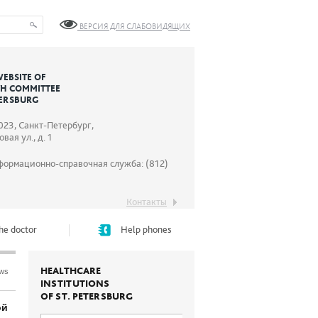
ВЕРСИЯ ДЛЯ СЛАБОВИДЯЩИХ
WEBSITE OF
TH COMMITTEE
TERSBURG
023, Санкт-Петербург,
вая ул., д. 1
формационно-справочная служба: (812)
Контакты
he doctor
Help phones
HEALTHCARE
ews
INSTITUTIONS
OF ST. PETERSBURG
ой