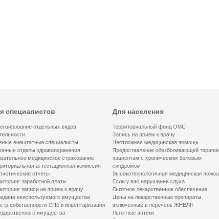
я специалистов
Для населения
ензирование отдельных видов
Территориальный фонд ОМС
тельности
Запись на прием к врачу
вные внештатные специалисты
Неотложная медицинская помощь
онные отделы здравоохранения
Предоставление обезболивающей терапи
зательное медицинское страхование
пациентам с хроническим болевым
риториальная аттестационная комиссия
синдромом
тистические отчеты
Высокотехнологичная медицинская помо
иторинг заработной платы
Если у вас нарушение слуха
иторинг записи на прием к врачу
Льготное лекарственное обеспечение
едача неиспользуемого имущества
Цены на лекарственные препараты,
стр собственности СПб и инвентаризации
включенные в перечень ЖНВЛП
ударственного имущества
Льготные аптеки