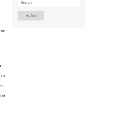
ого
и
а в
из
лее