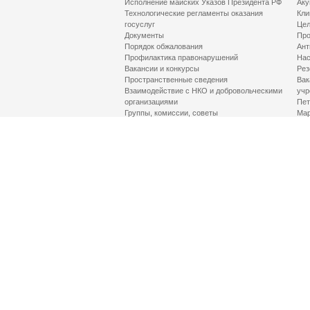
Исполнение майских Указов Президента РФ
Аку
Технологические регламенты оказания
Кли
госуслуг
Цел
Документы
Про
Порядок обжалования
Ант
Профилактика правонарушений
Нас
Вакансии и конкурсы
Рез
Пространственные сведения
Вак
Взаимодействие с НКО и добровольческими
учр
организациями
Пет
Группы, комиссии, советы
Мар
Противодействие терроризму и его идеологии
МД
Контакты
Про
Гор
Соц
Луч
здр