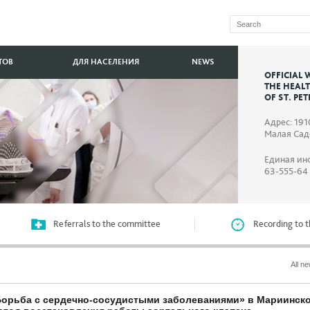
ТОВ
ДЛЯ НАСЕЛЕНИЯ
NEWS
OFFICIAL 
THE HEAL
OF ST. PE
Адрес: 191
Малая Садо
Единая ин
63-555-64
Referrals to the committee
Recording to t
All n
Борьба с сердечно-сосудистыми заболеваниями» в Мариинск