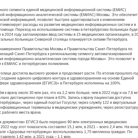
рного сегмента единой медицинской информационной системы (ЕМИС)
кой информационно-аналитической системы (ЕМИАС) Москвы. Это обеспечит
ской информацией, позволит быстрее адаптироваться к изменениям
оптимизирует расходы на развитие медицинских информационных систем и в
 помощи. Переход на использование системы в петербургских больницах буде
в 2024 году запланирован ввод системы в 15 медицинских организациях, в 2
стальных больницах Северной столицы планируется силами Петербурга.
о намерениях Правительства Москвы и Правительства Санкт‑Петербурга по
изаций Санкт‑Петербурга к региональному сегменту автоматизированной
 информационно-аналитическая система города Москвы». Это позволит в
 к ЕМИАС и петербургских поликлиник.
лице достигла высокого уровня и продолжает расти. По итогам прошлого го
Создание единого цифрового контура в здравоохранении на основе Единой
фере здравоохранения (ЕГИСЗ)» в Петербурге исполнены на 100%.
к врачу около 30 млн раз, что на 2,2 млн больше, чем в 2022 году и на 7,6 м
елано дистанционно при плане в 63%. Запись к врачу пациентам доступна
ербуржца», через единый портал Госуслуг, через службу 122 и виртуальные
информационные терминалы в медицинских учреждениях, через регистратуру
с рабочего места врача.
их документов» ЕГИСЗ было передано 90 млн электронных медицинских
022 году этот показатель составлял 15,1 млн, в 2021 – всего 2,4 млн. На кон
але «Здоровье петербуржца» воспользовались 1,75 миллиона граждан. По
авляло 1,42 млн, а 2021 года – 1,1 млн.