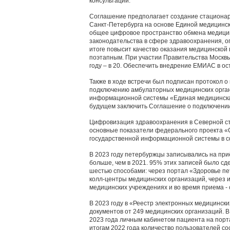
консультаций.
Соглашение предполагает создание стациона
Санкт‑Петербурга на основе Единой медицинс
общее цифровое пространство обмена медицин
законодательства в сфере здравоохранения, 
итоге повысит качество оказания медицинской
поэтапным. При участии Правительства Москвы 
году – в 20. Обеспечить внедрение ЕМИАС в о
Также в ходе встречи был подписан протокол 
подключению амбулаторных медицинских орган
информационной системы «Единая медицинская
будущем заключить Соглашение о подключении
Цифровизация здравоохранения в Северной сто
основные показатели федерального проекта «
государственной информационной системы в с
В 2023 году петербуржцы записывались на приём 
больше, чем в 2021. 95% этих записей было сд
шестью способами: через портал «Здоровье пет
колл-центры медицинских организаций, через 
медицинских учреждениях и во время приема - 
В 2023 году в «Реестр электронных медицинск
документов от 249 медицинских организаций. В 2
2023 года личным кабинетом пациента на порт
итогам 2022 года количество пользователей сост