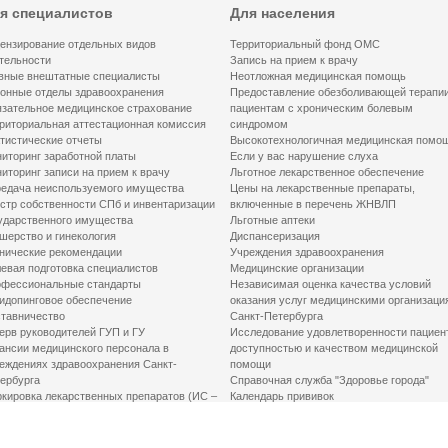
я специалистов
Для населения
ензирование отдельных видов
Территориальный фонд ОМС
тельности
Запись на прием к врачу
вные внештатные специалисты
Неотложная медицинская помощь
онные отделы здравоохранения
Предоставление обезболивающей терапи
зательное медицинское страхование
пациентам с хроническим болевым
риториальная аттестационная комиссия
синдромом
тистические отчеты
Высокотехнологичная медицинская помо
иторинг заработной платы
Если у вас нарушение слуха
иторинг записи на прием к врачу
Льготное лекарственное обеспечение
едача неиспользуемого имущества
Цены на лекарственные препараты,
стр собственности СПб и инвентаризации
включенные в перечень ЖНВЛП
ударственного имущества
Льготные аптеки
шерство и гинекология
Диспансеризация
нические рекомендации
Учреждения здравоохранения
евая подготовка специалистов
Медицинские организации
фессиональные стандарты
Независимая оценка качества условий
идопинговое обеспечение
оказания услуг медицинскими организаци
тавничество
Санкт-Петербурга
ерв руководителей ГУП и ГУ
Исследование удовлетворенности пациен
ансии медицинского персонала в
доступностью и качеством медицинской
еждениях здравоохранения Санкт-
помощи
ербурга
Справочная служба "Здоровье города"
кировка лекарственных препаратов (ИС –
Календарь прививок
ЛП)
График закрытия роддомов
грамма «Земский доктор»
Акушерство и гинекология
одская клинико-экспертная комиссия
Здоровье детей