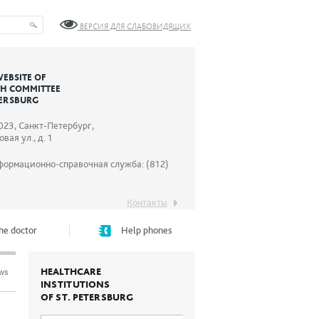
ВЕРСИЯ ДЛЯ СЛАБОВИДЯЩИХ
WEBSITE OF
TH COMMITTEE
TERSBURG
023, Санкт-Петербург,
вая ул., д. 1
формационно-справочная служба: (812)
Контакты
he doctor
Help phones
HEALTHCARE
ews
INSTITUTIONS
OF ST. PETERSBURG