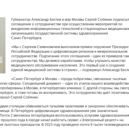
Губернатор Александр Беглов и мэр Москвы Сергей Собянин подписа
соглашение о сотрудничестве при осуществлении мероприятий по
внедрению информационных технологий в стационарных медицински
организациях государственной системы здравоохранения
Санкт‑Петербурга.
«Мы с Сергеем Семеновичем выполняем прямое поручение Президен
Российской Федерации о цифровизации регионов и межрегиональном
сотрудничестве. Подписание этого соглашения - один из примеров так
сотрудничества. Мы делимся наработками, чтобы улучшить качество
медицинского обслуживание населения. Это первый шаг к созданию
единой медицинской системы в стране», – подчеркнул Александр Бегл
«Санкт‑Петербург и Москва – города-побратимы, связанные тысячью
ногих сферах. Сегодняшний документ – один из этапов нашего взаимодействи
робированы в Москве, в петербургских клиниках. С другой стороны, мы смот
ербурге, и тоже готовы их воспринимать. Это сотрудничество даёт позитивн
 сказал Сергей Собянин.
 двум столицам обмениваться лучшими практиками и синхронно обеспечивать
омощи. В Петербурге цифровизация здравоохранения уже значительно
 Почти 2 миллиона петербуржцев воспользовались услугами здравоохранени
я прошлого года в городе начал работать сервис «Электронный рецепт» на
я льготных препаратов. В 2023 году проведено почти 9 тысяч телемедицинс