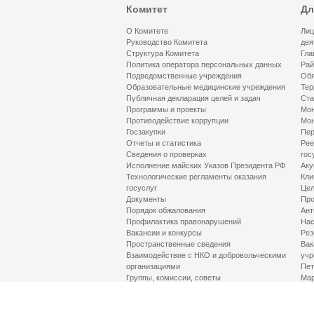
Комитет
Дл
О Комитете
Лиц
Руководство Комитета
дея
Структура Комитета
Гла
Политика оператора персональных данных
Рай
Подведомственные учреждения
Обя
Образовательные медицинские учреждения
Тер
Публичная декларация целей и задач
Ста
Программы и проекты
Мон
Противодействие коррупции
Мон
Госзакупки
Пер
Отчеты и статистика
Рее
Сведения о проверках
гос
Исполнение майских Указов Президента РФ
Аку
Технологические регламенты оказания
Кли
госуслуг
Цел
Документы
Про
Порядок обжалования
Ант
Профилактика правонарушений
Нас
Вакансии и конкурсы
Рез
Пространственные сведения
Вак
Взаимодействие с НКО и добровольческими
учр
организациями
Пет
Группы, комиссии, советы
Мар
Противодействие терроризму и его идеологии
МД
Контакты
Про
Гор