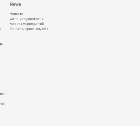
News
Новости
Фото- и видеоотчеты
Анонсы мероприятий
и
Контакты пресс-службы
щь
ями
тов