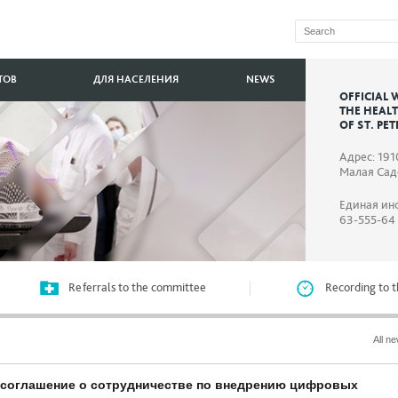
ТОВ
ДЛЯ НАСЕЛЕНИЯ
NEWS
OFFICIAL 
THE HEAL
OF ST. PE
Адрес: 191
Малая Садо
Единая ин
63-555-64
Referrals to the committee
Recording to t
All n
и соглашение о сотрудничестве по внедрению цифровых