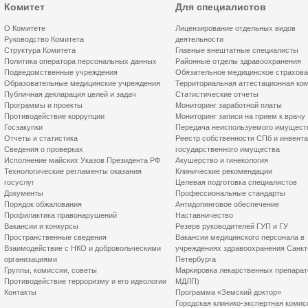
Комитет
Для специалистов
О Комитете
Лицензирование отдельных видов
Руководство Комитета
деятельности
Структура Комитета
Главные внештатные специалисты
Политика оператора персональных данных
Районные отделы здравоохранения
Подведомственные учреждения
Обязательное медицинское страхов
Образовательные медицинские учреждения
Территориальная аттестационная ко
Публичная декларация целей и задач
Статистические отчеты
Программы и проекты
Мониторинг заработной платы
Противодействие коррупции
Мониторинг записи на прием к врачу
Госзакупки
Передача неиспользуемого имущест
Отчеты и статистика
Реестр собственности СПб и инвент
Сведения о проверках
государственного имущества
Исполнение майских Указов Президента РФ
Акушерство и гинекология
Технологические регламенты оказания
Клинические рекомендации
госуслуг
Целевая подготовка специалистов
Документы
Профессиональные стандарты
Порядок обжалования
Антидопинговое обеспечение
Профилактика правонарушений
Наставничество
Вакансии и конкурсы
Резерв руководителей ГУП и ГУ
Пространственные сведения
Вакансии медицинского персонала в
Взаимодействие с НКО и добровольческими
учреждениях здравоохранения Санкт
организациями
Петербурга
Группы, комиссии, советы
Маркировка лекарственных препарат
Противодействие терроризму и его идеологии
МДЛП)
Контакты
Программа «Земский доктор»
Городская клинико-экспертная комис