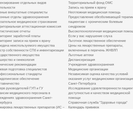
ензирование отдельных видов
Территориальный фонд ОМС
тельности
Запись на прием к врачу
вные внештатные специалисты
Неотложная медицинская помощь
онные отделы здравоохранения
Предоставление обезболивающей терапи
зательное медицинское страхование
пациентам с хроническим болевым
риториальная аттестационная комиссия
синдромом
тистические отчеты
Высокотехнологичная медицинская помо
иторинг заработной платы
Если у вас нарушение слуха
иторинг записи на прием к врачу
Льготное лекарственное обеспечение
едача неиспользуемого имущества
Цены на лекарственные препараты,
стр собственности СПб и инвентаризации
включенные в перечень ЖНВЛП
ударственного имущества
Льготные аптеки
шерство и гинекология
Диспансеризация
нические рекомендации
Учреждения здравоохранения
евая подготовка специалистов
Медицинские организации
фессиональные стандарты
Независимая оценка качества условий
идопинговое обеспечение
оказания услуг медицинскими организаци
тавничество
Санкт-Петербурга
ерв руководителей ГУП и ГУ
Исследование удовлетворенности пациен
ансии медицинского персонала в
доступностью и качеством медицинской
еждениях здравоохранения Санкт-
помощи
ербурга
Справочная служба "Здоровье города"
кировка лекарственных препаратов (ИС –
Календарь прививок
ЛП)
График закрытия роддомов
грамма «Земский доктор»
Акушерство и гинекология
одская клинико-экспертная комиссия
Здоровье детей
иальный заказ
Донорство крови
шие практики оптимизации в сфере
Государственные услуги