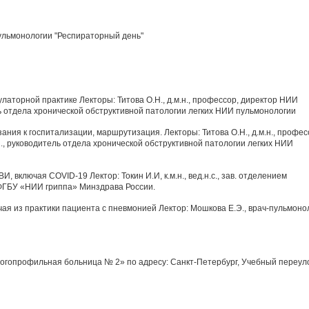
ульмонологии "Респираторный день"
латорной практике Лекторы: Титова О.Н., д.м.н., профессор, директор НИИ
ль отдела хронической обструктивной патологии легких НИИ пульмонологии
ания к госпитализации, маршрутизация. Лекторы: Титова О.Н., д.м.н., профес
., руководитель отдела хронической обструктивной патологии легких НИИ
И, включая COVID-19 Лектор: Токин И.И, к.м.н., вед.н.с., зав. отделением
ФГБУ «НИИ гриппа» Минздрава России.
чая из практики пациента с пневмонией Лектор: Мошкова Е.Э., врач-пульмоно
огопрофильная больница № 2» по адресу: Санкт-Петербург, Учебный переуло