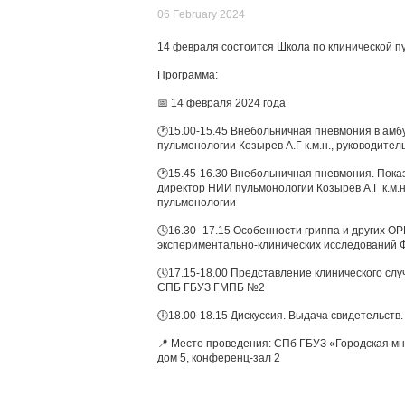
06 February 2024
14 февраля состоится Школа по клинической п
Программа:
📅 14 февраля 2024 года
🕐︎15.00-15.45 Внебольничная пневмония в амбу
пульмонологии Козырев А.Г к.м.н., руководите
🕐︎15.45-16.30 Внебольничная пневмония. Показ
директор НИИ пульмонологии Козырев А.Г к.м.н
пульмонологии
🕔16.30- 17.15 Особенности гриппа и других ОРВ
экспериментально-клинических исследований 
🕔17.15-18.00 Представление клинического слу
СПБ ГБУЗ ГМПБ №2
🕕18.00-18.15 Дискуссия. Выдача свидетельств.
📍 Место проведения: СПб ГБУЗ «Городская мн
дом 5, конференц-зал 2