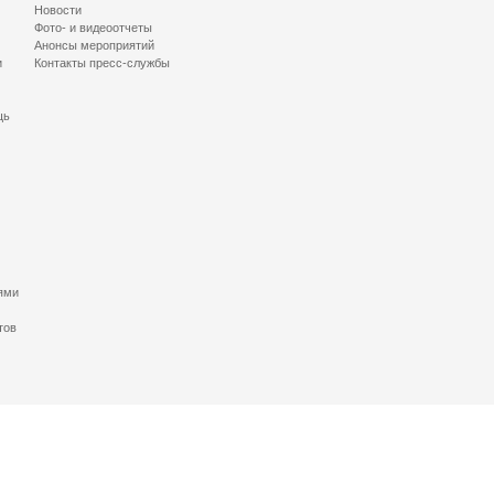
Новости
Фото- и видеоотчеты
Анонсы мероприятий
и
Контакты пресс-службы
щь
ями
тов