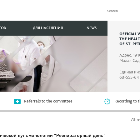
ТОВ
ДЛЯ НАСЕЛЕНИЯ
NEWS
OFFICIAL 
THE HEAL
OF ST. PE
Адрес: 191
Малая Садо
Единая ин
63-555-64
Referrals to the committee
Recording to t
All n
ической пульмонологии "Респираторный день"