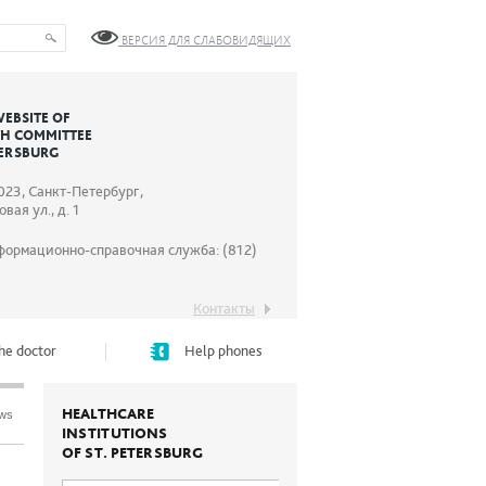
ВЕРСИЯ ДЛЯ СЛАБОВИДЯЩИХ
WEBSITE OF
TH COMMITTEE
TERSBURG
023, Санкт-Петербург,
вая ул., д. 1
формационно-справочная служба: (812)
Контакты
he doctor
Help phones
HEALTHCARE
ews
INSTITUTIONS
OF ST. PETERSBURG