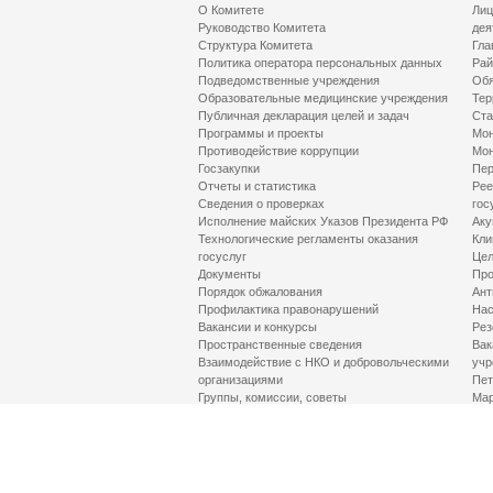
О Комитете
Лиц
Руководство Комитета
дея
Структура Комитета
Гла
Политика оператора персональных данных
Рай
Подведомственные учреждения
Обя
Образовательные медицинские учреждения
Тер
Публичная декларация целей и задач
Ста
Программы и проекты
Мон
Противодействие коррупции
Мон
Госзакупки
Пер
Отчеты и статистика
Рее
Сведения о проверках
гос
Исполнение майских Указов Президента РФ
Аку
Технологические регламенты оказания
Кли
госуслуг
Цел
Документы
Про
Порядок обжалования
Ант
Профилактика правонарушений
Нас
Вакансии и конкурсы
Рез
Пространственные сведения
Вак
Взаимодействие с НКО и добровольческими
учр
организациями
Пет
Группы, комиссии, советы
Мар
Противодействие терроризму и его идеологии
МД
Контакты
Про
Гор
Соц
Луч