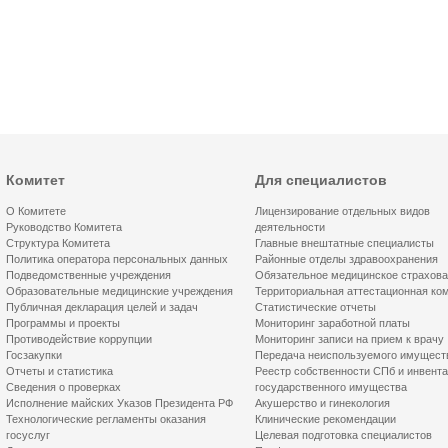
Комитет
Для специалистов
О Комитете
Лицензирование отдельных видов
Руководство Комитета
деятельности
Структура Комитета
Главные внештатные специалисты
Политика оператора персональных данных
Районные отделы здравоохранения
Подведомственные учреждения
Обязательное медицинское страхов
Образовательные медицинские учреждения
Территориальная аттестационная ко
Публичная декларация целей и задач
Статистические отчеты
Программы и проекты
Мониторинг заработной платы
Противодействие коррупции
Мониторинг записи на прием к врачу
Госзакупки
Передача неиспользуемого имущест
Отчеты и статистика
Реестр собственности СПб и инвент
Сведения о проверках
государственного имущества
Исполнение майских Указов Президента РФ
Акушерство и гинекология
Технологические регламенты оказания
Клинические рекомендации
госуслуг
Целевая подготовка специалистов