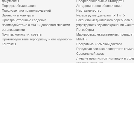
Документы
Профессиональные стандарты
Порядок обжалования
Антидопинговое обеспечение
Профилактика правонарушений
Наставничество
Вакансии и конкурсы
Резерв руководителей ГУП и ГУ
Пространственные сведения
Вакансии медицинского персонала в
Взаимодействие с НКО и добровольческими
учреждениях здравоохранения Санкт
организациями
Петербурга
Группы, комиссии, советы
Маркировка лекарственных препарат
Противодействие терроризму и его идеологии
МДЛП)
Контакты
Программа «Земский доктор»
Городская клинико-экспертная комис
Социальный заказ
Лучшие практики оптимизации в сфе
здравоохранения