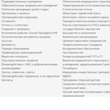
Подведомственные учреждения
Обязательное медицинское страхов
Образовательные медицинские учреждения
Территориальная аттестационная ко
Публичная декларация целей и задач
Статистические отчеты
Программы и проекты
Мониторинг заработной платы
Противодействие коррупции
Мониторинг записи на прием к врачу
Госзакупки
Передача неиспользуемого имущест
Отчеты и статистика
Реестр собственности СПб и инвент
Сведения о проверках
государственного имущества
Исполнение майских Указов Президента РФ
Акушерство и гинекология
Технологические регламенты оказания
Клинические рекомендации
госуслуг
Целевая подготовка специалистов
Документы
Профессиональные стандарты
Порядок обжалования
Антидопинговое обеспечение
Профилактика правонарушений
Наставничество
Вакансии и конкурсы
Резерв руководителей ГУП и ГУ
Пространственные сведения
Вакансии медицинского персонала в
Взаимодействие с НКО и добровольческими
учреждениях здравоохранения Санкт
организациями
Петербурга
Группы, комиссии, советы
Маркировка лекарственных препарат
Противодействие терроризму и его идеологии
МДЛП)
Контакты
Программа «Земский доктор»
Городская клинико-экспертная комис
Социальный заказ
Лучшие практики оптимизации в сфе
здравоохранения