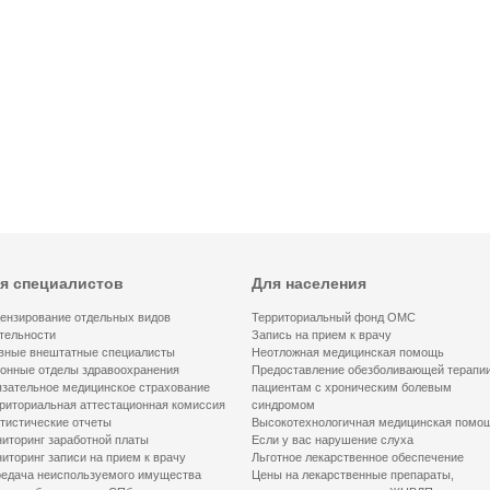
я специалистов
Для населения
ензирование отдельных видов
Территориальный фонд ОМС
тельности
Запись на прием к врачу
вные внештатные специалисты
Неотложная медицинская помощь
онные отделы здравоохранения
Предоставление обезболивающей терапи
зательное медицинское страхование
пациентам с хроническим болевым
риториальная аттестационная комиссия
синдромом
тистические отчеты
Высокотехнологичная медицинская помо
иторинг заработной платы
Если у вас нарушение слуха
иторинг записи на прием к врачу
Льготное лекарственное обеспечение
едача неиспользуемого имущества
Цены на лекарственные препараты,