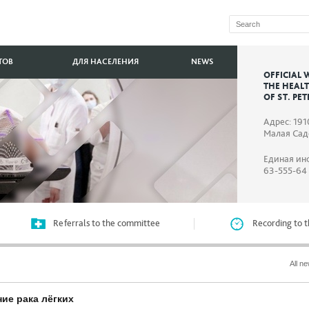
ТОВ
ДЛЯ НАСЕЛЕНИЯ
NEWS
OFFICIAL 
THE HEAL
OF ST. PE
Адрес: 191
Малая Садо
Единая ин
63-555-64
Referrals to the committee
Recording to t
All n
ие рака лёгких