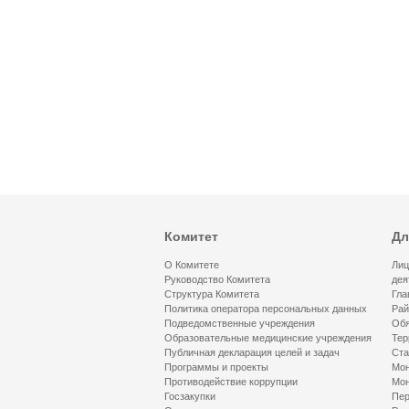
Комитет
Дл
О Комитете
Лиц
Руководство Комитета
дея
Структура Комитета
Гла
Политика оператора персональных данных
Рай
Подведомственные учреждения
Обя
Образовательные медицинские учреждения
Тер
Публичная декларация целей и задач
Ста
Программы и проекты
Мон
Противодействие коррупции
Мон
Госзакупки
Пер