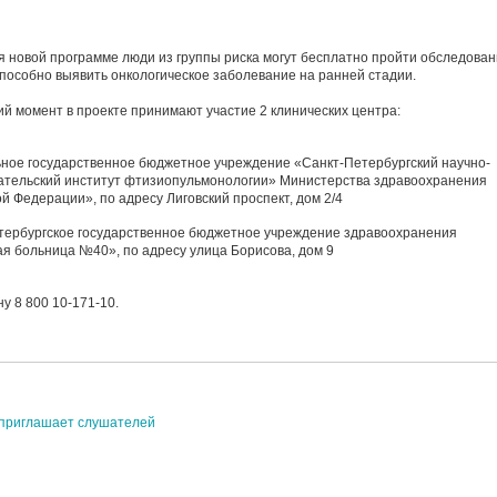
я новой программе люди из группы риска могут бесплатно пройти обследован
способно выявить онкологическое заболевание на ранней стадии.
ий момент в проекте принимают участие 2 клинических центра:
ное государственное бюджетное учреждение «Санкт-Петербургский научно-
ательский институт фтизиопульмонологии» Министерства здравоохранения
й Федерации», по адресу Лиговский проспект, дом 2/4
тербургское государственное бюджетное учреждение здравоохранения
ая больница №40», по адресу улица Борисова, дом 9
у 8 800 10-171-10.
 приглашает слушателей