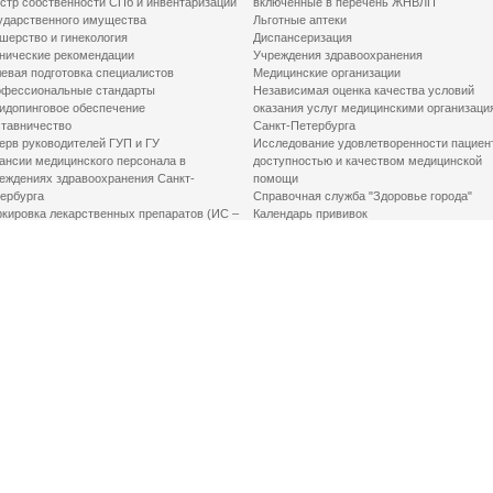
стр собственности СПб и инвентаризации
включенные в перечень ЖНВЛП
ударственного имущества
Льготные аптеки
шерство и гинекология
Диспансеризация
нические рекомендации
Учреждения здравоохранения
евая подготовка специалистов
Медицинские организации
фессиональные стандарты
Независимая оценка качества условий
идопинговое обеспечение
оказания услуг медицинскими организаци
тавничество
Санкт-Петербурга
ерв руководителей ГУП и ГУ
Исследование удовлетворенности пациен
ансии медицинского персонала в
доступностью и качеством медицинской
еждениях здравоохранения Санкт-
помощи
ербурга
Справочная служба "Здоровье города"
кировка лекарственных препаратов (ИС –
Календарь прививок
ЛП)
График закрытия роддомов
грамма «Земский доктор»
Акушерство и гинекология
одская клинико-экспертная комиссия
Здоровье детей
иальный заказ
Донорство крови
шие практики оптимизации в сфере
Государственные услуги
авоохранения
Совет по защите прав пациентов
Мероприятия по улучшению качества жиз
инвалидов
Первая помощь
ВАЖНО ЗНАТЬ
Фонд «Круг добра»
Маршрутизация пациентов в медицинские
организации
Как оформить медсправку для владения
оружием