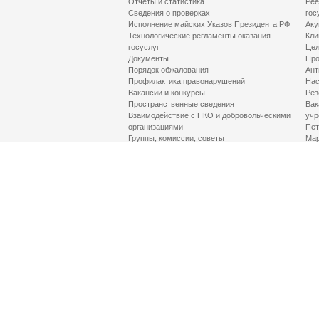
Отчеты и статистика
Рее
Сведения о проверках
гос
Исполнение майских Указов Президента РФ
Аку
Технологические регламенты оказания
Кли
госуслуг
Цел
Документы
Про
Порядок обжалования
Ант
Профилактика правонарушений
Нас
Вакансии и конкурсы
Рез
Пространственные сведения
Вак
Взаимодействие с НКО и добровольческими
учр
организациями
Пет
Группы, комиссии, советы
Мар
Противодействие терроризму и его идеологии
МД
Контакты
Про
Гор
Соц
Луч
здр