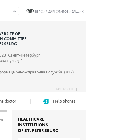
ВЕРСИЯ ДЛЯ СЛАБОВИДЯЩИХ
WEBSITE OF
TH COMMITTEE
TERSBURG
023, Санкт-Петербург,
вая ул., д. 1
формационно-справочная служба: (812)
Контакты
he doctor
Help phones
HEALTHCARE
ews
INSTITUTIONS
OF ST. PETERSBURG