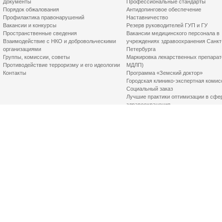
Документы
Профессиональные стандарты
Порядок обжалования
Антидопинговое обеспечение
Профилактика правонарушений
Наставничество
Вакансии и конкурсы
Резерв руководителей ГУП и ГУ
Пространственные сведения
Вакансии медицинского персонала в
Взаимодействие с НКО и добровольческими
учреждениях здравоохранения Санкт
организациями
Петербурга
Группы, комиссии, советы
Маркировка лекарственных препарат
Противодействие терроризму и его идеологии
МДЛП)
Контакты
Программа «Земский доктор»
Городская клинико-экспертная комис
Социальный заказ
Лучшие практики оптимизации в сфе
здравоохранения