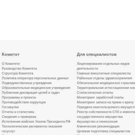
Комитет
Для специалистов
О Комитете
Лицензирование отдельных видов
Руководство Комитета
деятельности
Структура Комитета
Главные внештатные специалисты
Политика оператора персональных данных
Районные отделы здравоохранения
Подведомственные учреждения
Обязательное медицинское страхов
Образовательные медицинские учреждения
Территориальная аттестационная ко
Публичная декларация целей и задач
Статистические отчеты
Программы и проекты
Мониторинг заработной платы
Противодействие коррупции
Мониторинг записи на прием к врачу
Госзакупки
Передача неиспользуемого имущест
Отчеты и статистика
Реестр собственности СПб и инвент
Сведения о проверках
государственного имущества
Исполнение майских Указов Президента РФ
Акушерство и гинекология
Технологические регламенты оказания
Клинические рекомендации
госуслуг
Целевая подготовка специалистов