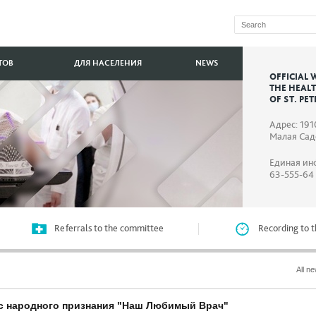
ТОВ
ДЛЯ НАСЕЛЕНИЯ
NEWS
OFFICIAL 
THE HEAL
OF ST. PE
Адрес: 191
Малая Садо
Единая ин
63-555-64
Referrals to the committee
Recording to t
All n
рс народного признания "Наш Любимый Врач"