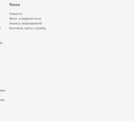
News
Новости
Фото- и видеоотчеты
Анонсы мероприятий
и
Контакты пресс-службы
щь
ями
тов