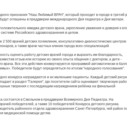
одного признания "Наш Любимый ВРАЧ", который проходит в городе в третий р
 будут оглашены в преддверии международного Дня педиатра и Дня матери.
оложительного имиджа детского врача, укрепление уважения и доверия к его
 системе Российского здравоохранения в целом.
е 2 500 врачей детских поликлиник, консультативно-диагностических центров 
онаров, а также врачи частных клиник города всех специализаций.
ость оценить работу детских врачей города и выразить им благодарность,
разместив отзыв или историю из своего опыта общения с доктором, а дети -
го врача. Все эти действия конвертируются программой автоматически в балл
мых». Победители будут определяться по итогам "народного голосования".
дого конкурса награждаются и их маленькие пациенты. Каждый детский рисун
адает в раздел "Галерея", где посетители сайта оценивают творческую рабо
пешные творения с последующим награждением ребёнка на финальной
а состоится в Смольном в преддверии Всемирного Дня Педиатра. На
рачей-победителей, а также 10 победителей Конкурса детского рисунка.
водитель районного отдела здравоохранения Санкт-Петербурга, чей район п
ния медицинской помощи детям.