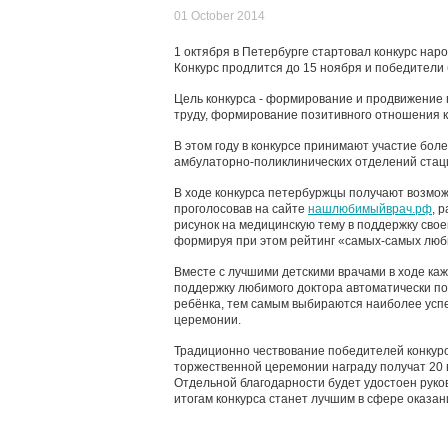
01 October 2014
1 октября в Петербурге стартовал конкурс нар
Конкурс продлится до 15 ноября и победители
Цель конкурса - формирование и продвижение п
труду, формирование позитивного отношения к
В этом году в конкурсе принимают участие боле
амбулаторно-поликлинических отделений стаци
В ходе конкурса петербуржцы получают возможн
проголосовав на сайте
нашлюбимыйврач.рф
, 
рисунок на медицинскую тему в поддержку свое
формируя при этом рейтинг «самых-самых люби
Вместе с лучшими детскими врачами в ходе каж
поддержку любимого доктора автоматически поп
ребёнка, тем самым выбираются наиболее ус
церемонии.
Традиционно чествование победителей конкурс
торжественной церемонии награду получат 20 в
Отдельной благодарности будет удостоен руко
итогам конкурса станет лучшим в сфере оказа