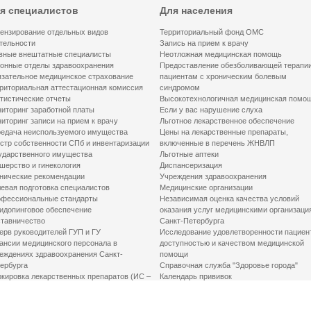
я специалистов
Для населения
ензирование отдельных видов
Территориальный фонд ОМС
тельности
Запись на прием к врачу
вные внештатные специалисты
Неотложная медицинская помощь
онные отделы здравоохранения
Предоставление обезболивающей терапи
зательное медицинское страхование
пациентам с хроническим болевым
риториальная аттестационная комиссия
синдромом
тистические отчеты
Высокотехнологичная медицинская помо
иторинг заработной платы
Если у вас нарушение слуха
иторинг записи на прием к врачу
Льготное лекарственное обеспечение
едача неиспользуемого имущества
Цены на лекарственные препараты,
стр собственности СПб и инвентаризации
включенные в перечень ЖНВЛП
ударственного имущества
Льготные аптеки
шерство и гинекология
Диспансеризация
нические рекомендации
Учреждения здравоохранения
евая подготовка специалистов
Медицинские организации
фессиональные стандарты
Независимая оценка качества условий
идопинговое обеспечение
оказания услуг медицинскими организаци
тавничество
Санкт-Петербурга
ерв руководителей ГУП и ГУ
Исследование удовлетворенности пациен
ансии медицинского персонала в
доступностью и качеством медицинской
еждениях здравоохранения Санкт-
помощи
ербурга
Справочная служба "Здоровье города"
кировка лекарственных препаратов (ИС –
Календарь прививок
ЛП)
График закрытия роддомов
грамма «Земский доктор»
Акушерство и гинекология
одская клинико-экспертная комиссия
Здоровье детей