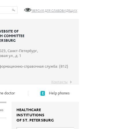
ВЕРСИЯ ДЛЯ СЛАБОВИДЯЩИХ
WEBSITE OF
TH COMMITTEE
TERSBURG
023, Санкт-Петербург,
вая ул., д. 1
формационно-справочная служба: (812)
Контакты
he doctor
Help phones
HEALTHCARE
ews
INSTITUTIONS
OF ST. PETERSBURG