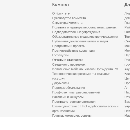
Комитет
Дл
О Комитете
Лиц
Руководство Комитета
дея
Структура Комитета
Гла
Политика оператора персональных данных
Рай
Подведомственные учреждения
Обя
Образовательные медицинские учреждения
Тер
Публичная декларация целей и задач
Ста
Программы и проекты
Мон
Противодействие коррупции
Мон
Госзакупки
Пер
Отчеты и статистика
Рее
Сведения о проверках
гос
Исполнение майских Указов Президента РФ
Аку
Технологические регламенты оказания
Кли
госуслуг
Цел
Документы
Про
Порядок обжалования
Ант
Профилактика правонарушений
Нас
Вакансии и конкурсы
Рез
Пространственные сведения
Вак
Взаимодействие с НКО и добровольческими
учр
организациями
Пет
Группы, комиссии, советы
Мар
Противодействие терроризму и его идеологии
МД
Контакты
Про
Гор