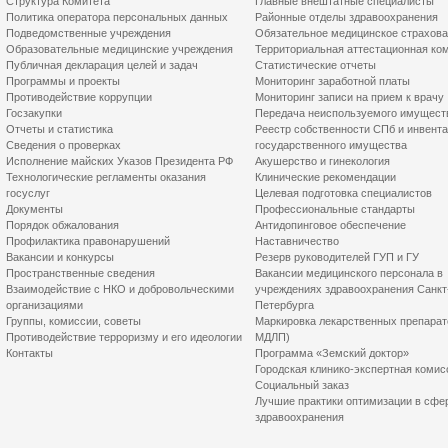
Структура Комитета
Главные внештатные специалисты
Политика оператора персональных данных
Районные отделы здравоохранения
Подведомственные учреждения
Обязательное медицинское страхов
Образовательные медицинские учреждения
Территориальная аттестационная ко
Публичная декларация целей и задач
Статистические отчеты
Программы и проекты
Мониторинг заработной платы
Противодействие коррупции
Мониторинг записи на прием к врачу
Госзакупки
Передача неиспользуемого имущест
Отчеты и статистика
Реестр собственности СПб и инвент
Сведения о проверках
государственного имущества
Исполнение майских Указов Президента РФ
Акушерство и гинекология
Технологические регламенты оказания
Клинические рекомендации
госуслуг
Целевая подготовка специалистов
Документы
Профессиональные стандарты
Порядок обжалования
Антидопинговое обеспечение
Профилактика правонарушений
Наставничество
Вакансии и конкурсы
Резерв руководителей ГУП и ГУ
Пространственные сведения
Вакансии медицинского персонала в
Взаимодействие с НКО и добровольческими
учреждениях здравоохранения Санкт
организациями
Петербурга
Группы, комиссии, советы
Маркировка лекарственных препарат
Противодействие терроризму и его идеологии
МДЛП)
Контакты
Программа «Земский доктор»
Городская клинико-экспертная комис
Социальный заказ
Лучшие практики оптимизации в сфе
здравоохранения