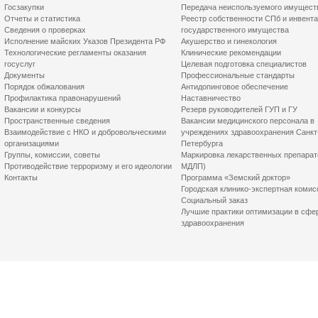
Госзакупки
Передача неиспользуемого имущест
Отчеты и статистика
Реестр собственности СПб и инвент
Сведения о проверках
государственного имущества
Исполнение майских Указов Президента РФ
Акушерство и гинекология
Технологические регламенты оказания
Клинические рекомендации
госуслуг
Целевая подготовка специалистов
Документы
Профессиональные стандарты
Порядок обжалования
Антидопинговое обеспечение
Профилактика правонарушений
Наставничество
Вакансии и конкурсы
Резерв руководителей ГУП и ГУ
Пространственные сведения
Вакансии медицинского персонала в
Взаимодействие с НКО и добровольческими
учреждениях здравоохранения Санкт
организациями
Петербурга
Группы, комиссии, советы
Маркировка лекарственных препарат
Противодействие терроризму и его идеологии
МДЛП)
Контакты
Программа «Земский доктор»
Городская клинико-экспертная комис
Социальный заказ
Лучшие практики оптимизации в сфе
здравоохранения