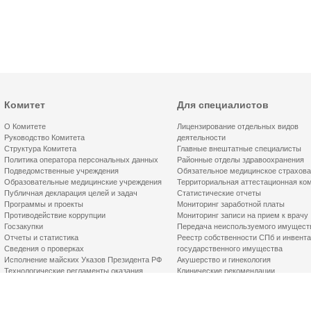
Комитет
Для специалистов
О Комитете
Лицензирование отдельных видов
Руководство Комитета
деятельности
Структура Комитета
Главные внештатные специалисты
Политика оператора персональных данных
Районные отделы здравоохранения
Подведомственные учреждения
Обязательное медицинское страхов
Образовательные медицинские учреждения
Территориальная аттестационная ко
Публичная декларация целей и задач
Статистические отчеты
Программы и проекты
Мониторинг заработной платы
Противодействие коррупции
Мониторинг записи на прием к врачу
Госзакупки
Передача неиспользуемого имущест
Отчеты и статистика
Реестр собственности СПб и инвент
Сведения о проверках
государственного имущества
Исполнение майских Указов Президента РФ
Акушерство и гинекология
Технологические регламенты оказания
Клинические рекомендации
госуслуг
Целевая подготовка специалистов
Документы
Профессиональные стандарты
Порядок обжалования
Антидопинговое обеспечение