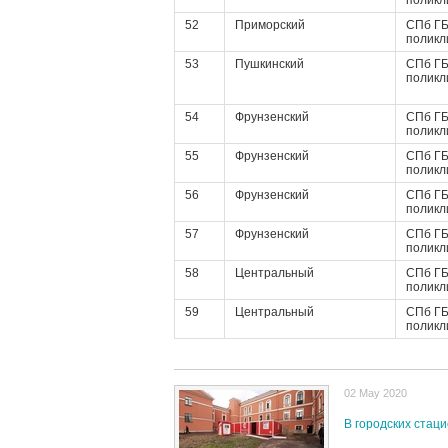
поликл
52
Приморский
СПб ГБ
поликл
53
Пушкинский
СПб ГБ
поликл
54
Фрунзенский
СПб ГБ
поликл
55
Фрунзенский
СПб ГБ
поликл
56
Фрунзенский
СПб ГБ
поликл
57
Фрунзенский
СПб ГБ
поликл
58
Центральный
СПб ГБ
поликл
59
Центральный
СПб ГБ
поликл
02 May 2020
В городских стац