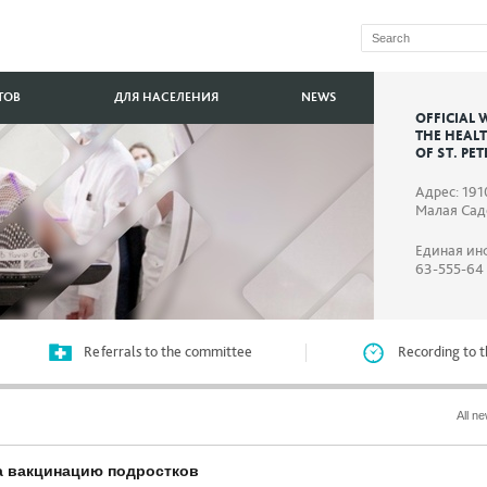
ТОВ
ДЛЯ НАСЕЛЕНИЯ
NEWS
OFFICIAL 
THE HEAL
OF ST. PE
Адрес: 191
Малая Садо
Единая ин
63-555-64
Referrals to the committee
Recording to t
All n
на вакцинацию подростков