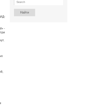
ВИД-
М» -
 три
ут.
ых
ей,
м