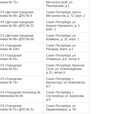
иника № 72»
Металлострой, ул.
Пионерская, д.1
УЗ «Детская городская
Санкт-Петербург, просп.
иника № 68» ДПО № 9
Металлистов, д. 72, корп. 2
УЗ «Детская городская
Санкт-Петербург, ул.
иника № 68» ДПО № 22
Корнея Чуковского, д. 5,
корп. 1
УЗ «Детская городская
Санкт-Петербург, ул.
иника № 68» ДПО № 69
Коммуны, д. 32, корп. 1
УЗ «Городская
Санкт-Петербург, ул.
иника № 106»
Рихарда Зорге, д.1
УЗ «Городская
Санкт-Петербург, ул.
иника № 91»
Отважных, д.8, литер А
УЗ «Городская
Санкт-Петербург, Красное
иника № 93»
Село, ул. Освобождения,
д.15, литер А
УЗ «Городская
Санкт-Петербург, г.
иника № 74»
Кронштадт, ул. Комсомола,
д.2
УЗ «Городская больница №
Санкт-Петербург, г.
ликлиника № 68
Сестрорецк, ул. Борисова,
д.9
УЗ «Городская
Санкт-Петербург, ул.
иника № 51» ДПО № 31
Орджоникидзе, д. 38