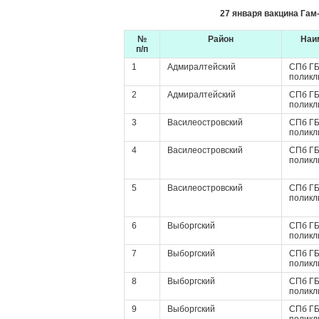
27 января вакцина Га
№
Район
Наи
п/п
1
Адмиралтейский
СПб ГБ
поликл
2
Адмиралтейский
СПб ГБ
поликл
3
Василеостровский
СПб ГБ
поликл
4
Василеостровский
СПб ГБ
поликл
5
Василеостровский
СПб ГБ
поликл
6
Выборгский
СПб ГБ
поликл
7
Выборгский
СПб ГБ
поликл
8
Выборгский
СПб ГБ
поликл
9
Выборгский
СПб ГБ