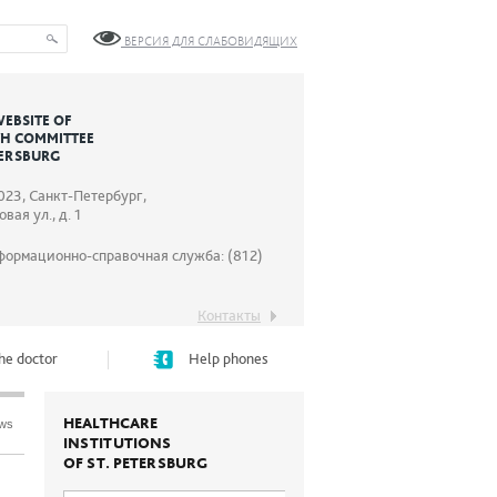
ВЕРСИЯ ДЛЯ СЛАБОВИДЯЩИХ
WEBSITE OF
TH COMMITTEE
TERSBURG
023, Санкт-Петербург,
вая ул., д. 1
формационно-справочная служба: (812)
Контакты
he doctor
Help phones
HEALTHCARE
ews
INSTITUTIONS
OF ST. PETERSBURG