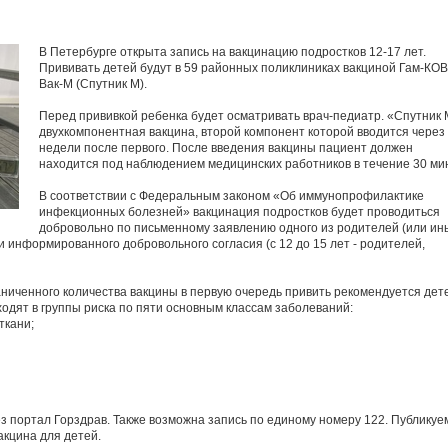
В Петербурге открыта запись на вакцинацию подростков 12-17 лет.
Прививать детей будут в 59 районных поликлиниках вакциной Гам-КО
Вак-М (Спутник М).
Перед прививкой ребенка будет осматривать врач-педиатр. «Спутник 
двухкомпонентная вакцина, второй компонент которой вводится через
недели после первого. После введения вакцины пациент должен
находится под наблюдением медицинских работников в течение 30 мин
В соответствии с Федеральным законом «Об иммунопрофилактике
инфекционных болезней» вакцинация подростков будет проводиться
добровольно по письменному заявлению одного из родителей (или ин
и информированного добровольного согласия (с 12 до 15 лет - родителей,
аниченного количества вакцины в первую очередь привить рекомендуется дет
одят в группы риска по пяти основным классам заболеваний:
ткани;
 портал Горздрав. Также возможна запись по единому номеру 122. Публикуе
акцина для детей.