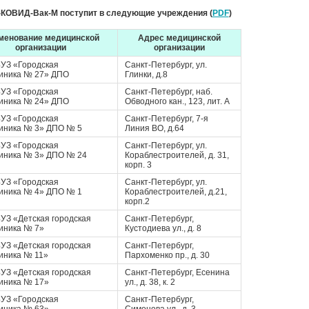
м-КОВИД-Вак-М поступит в следующие учреждения (
PDF
)
менование медицинской
Адрес медицинской
организации
организации
УЗ «Городская
Санкт-Петербург, ул.
иника № 27» ДПО
Глинки, д.8
УЗ «Городская
Санкт-Петербург, наб.
иника № 24» ДПО
Обводного кан., 123, лит. А
УЗ «Городская
Санкт-Петербург, 7-я
иника № 3» ДПО № 5
Линия ВО, д.64
УЗ «Городская
Санкт-Петербург, ул.
иника № 3» ДПО № 24
Кораблестроителей, д. 31,
корп. 3
УЗ «Городская
Санкт-Петербург, ул.
иника № 4» ДПО № 1
Кораблестроителей, д.21,
корп.2
УЗ «Детская городская
Санкт-Петербург,
иника № 7»
Кустодиева ул., д. 8
УЗ «Детская городская
Санкт-Петербург,
иника № 11»
Пархоменко пр., д. 30
УЗ «Детская городская
Санкт-Петербург, Есенина
иника № 17»
ул., д. 38, к. 2
УЗ «Городская
Санкт-Петербург,