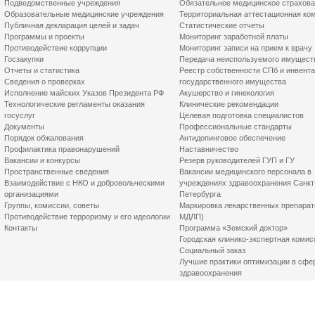
Подведомственные учреждения
Обязательное медицинское страхов
Образовательные медицинские учреждения
Территориальная аттестационная ко
Публичная декларация целей и задач
Статистические отчеты
Программы и проекты
Мониторинг заработной платы
Противодействие коррупции
Мониторинг записи на прием к врачу
Госзакупки
Передача неиспользуемого имущест
Отчеты и статистика
Реестр собственности СПб и инвент
Сведения о проверках
государственного имущества
Исполнение майских Указов Президента РФ
Акушерство и гинекология
Технологические регламенты оказания
Клинические рекомендации
госуслуг
Целевая подготовка специалистов
Документы
Профессиональные стандарты
Порядок обжалования
Антидопинговое обеспечение
Профилактика правонарушений
Наставничество
Вакансии и конкурсы
Резерв руководителей ГУП и ГУ
Пространственные сведения
Вакансии медицинского персонала в
Взаимодействие с НКО и добровольческими
учреждениях здравоохранения Санкт
организациями
Петербурга
Группы, комиссии, советы
Маркировка лекарственных препарат
Противодействие терроризму и его идеологии
МДЛП)
Контакты
Программа «Земский доктор»
Городская клинико-экспертная комис
Социальный заказ
Лучшие практики оптимизации в сфе
здравоохранения