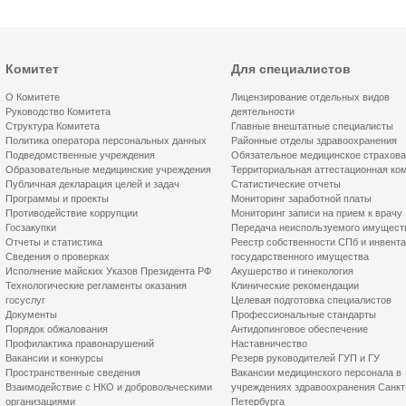
Комитет
Для специалистов
О Комитете
Лицензирование отдельных видов
Руководство Комитета
деятельности
Структура Комитета
Главные внештатные специалисты
Политика оператора персональных данных
Районные отделы здравоохранения
Подведомственные учреждения
Обязательное медицинское страхов
Образовательные медицинские учреждения
Территориальная аттестационная ко
Публичная декларация целей и задач
Статистические отчеты
Программы и проекты
Мониторинг заработной платы
Противодействие коррупции
Мониторинг записи на прием к врачу
Госзакупки
Передача неиспользуемого имущест
Отчеты и статистика
Реестр собственности СПб и инвент
Сведения о проверках
государственного имущества
Исполнение майских Указов Президента РФ
Акушерство и гинекология
Технологические регламенты оказания
Клинические рекомендации
госуслуг
Целевая подготовка специалистов
Документы
Профессиональные стандарты
Порядок обжалования
Антидопинговое обеспечение
Профилактика правонарушений
Наставничество
Вакансии и конкурсы
Резерв руководителей ГУП и ГУ
Пространственные сведения
Вакансии медицинского персонала в
Взаимодействие с НКО и добровольческими
учреждениях здравоохранения Санкт
организациями
Петербурга