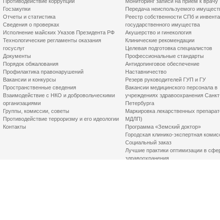
Противодействие коррупции
Мониторинг записи на прием к врачу
Госзакупки
Передача неиспользуемого имущест
Отчеты и статистика
Реестр собственности СПб и инвент
Сведения о проверках
государственного имущества
Исполнение майских Указов Президента РФ
Акушерство и гинекология
Технологические регламенты оказания
Клинические рекомендации
госуслуг
Целевая подготовка специалистов
Документы
Профессиональные стандарты
Порядок обжалования
Антидопинговое обеспечение
Профилактика правонарушений
Наставничество
Вакансии и конкурсы
Резерв руководителей ГУП и ГУ
Пространственные сведения
Вакансии медицинского персонала в
Взаимодействие с НКО и добровольческими
учреждениях здравоохранения Санкт
организациями
Петербурга
Группы, комиссии, советы
Маркировка лекарственных препарат
Противодействие терроризму и его идеологии
МДЛП)
Контакты
Программа «Земский доктор»
Городская клинико-экспертная комис
Социальный заказ
Лучшие практики оптимизации в сфе
здравоохранения