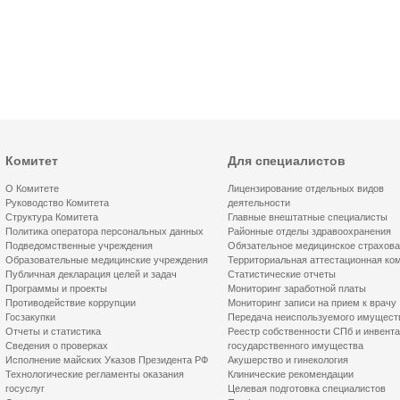
Комитет
Для специалистов
О Комитете
Лицензирование отдельных видов
Руководство Комитета
деятельности
Структура Комитета
Главные внештатные специалисты
Политика оператора персональных данных
Районные отделы здравоохранения
Подведомственные учреждения
Обязательное медицинское страхов
Образовательные медицинские учреждения
Территориальная аттестационная ко
Публичная декларация целей и задач
Статистические отчеты
Программы и проекты
Мониторинг заработной платы
Противодействие коррупции
Мониторинг записи на прием к врачу
Госзакупки
Передача неиспользуемого имущест
Отчеты и статистика
Реестр собственности СПб и инвент
Сведения о проверках
государственного имущества
Исполнение майских Указов Президента РФ
Акушерство и гинекология
Технологические регламенты оказания
Клинические рекомендации
госуслуг
Целевая подготовка специалистов