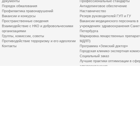
Документы
Профессиональные стандарты
Порядок обжалования
Антидопинговое обеспечение
Профилактика правонарушений
Наставничество
Вакансии и конкурсы
Резерв руководителей ГУП и ГУ
Пространственные сведения
Вакансии медицинского персонала в
Взаимодействие с НКО и добровольческими
учреждениях здравоохранения Санкт
организациями
Петербурга
Группы, комиссии, советы
Маркировка лекарственных препарат
Противодействие терроризму и его идеологии
МДЛП)
Контакты
Программа «Земский доктор»
Городская клинико-экспертная комис
Социальный заказ
Лучшие практики оптимизации в сфе
здравоохранения