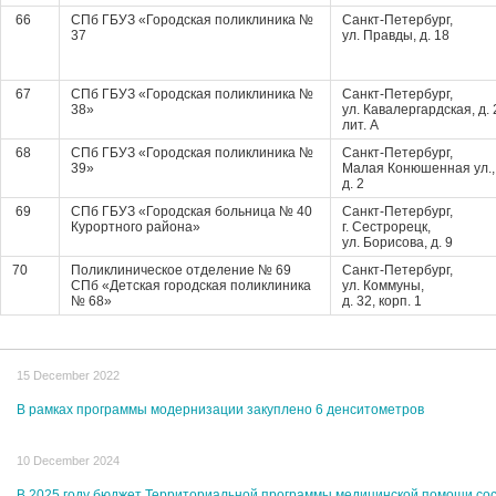
66
СПб ГБУЗ «Городская поликлиника №
Санкт-Петербург,
37
ул. Правды, д. 18
67
СПб ГБУЗ «Городская поликлиника №
Санкт-Петербург,
38»
ул. Кавалергардская, д. 
лит. А
68
СПб ГБУЗ «Городская поликлиника №
Санкт-Петербург,
39»
Малая Конюшенная ул.,
д. 2
69
СПб ГБУЗ «Городская больница № 40
Санкт-Петербург,
Курортного района»
г. Сестрорецк,
ул. Борисова, д. 9
70
Поликлиническое отделение № 69
Санкт-Петербург,
СПб «Детская городская поликлиника
ул. Коммуны,
№ 68»
д. 32, корп. 1
15 December 2022
В рамках программы модернизации закуплено 6 денситометров
10 December 2024
В 2025 году бюджет Территориальной программы медицинской помощи соста