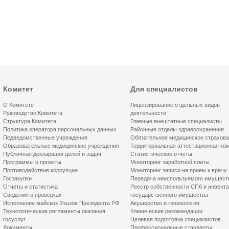
Комитет
Для специалистов
О Комитете
Лицензирование отдельных видов
Руководство Комитета
деятельности
Структура Комитета
Главные внештатные специалисты
Политика оператора персональных данных
Районные отделы здравоохранения
Подведомственные учреждения
Обязательное медицинское страхов
Образовательные медицинские учреждения
Территориальная аттестационная ко
Публичная декларация целей и задач
Статистические отчеты
Программы и проекты
Мониторинг заработной платы
Противодействие коррупции
Мониторинг записи на прием к врачу
Госзакупки
Передача неиспользуемого имущест
Отчеты и статистика
Реестр собственности СПб и инвент
Сведения о проверках
государственного имущества
Исполнение майских Указов Президента РФ
Акушерство и гинекология
Технологические регламенты оказания
Клинические рекомендации
госуслуг
Целевая подготовка специалистов
Документы
Профессиональные стандарты