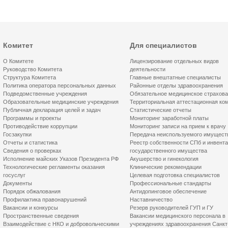
Комитет
Для специалистов
О Комитете
Лицензирование отдельных видов
Руководство Комитета
деятельности
Структура Комитета
Главные внештатные специалисты
Политика оператора персональных данных
Районные отделы здравоохранения
Подведомственные учреждения
Обязательное медицинское страхов
Образовательные медицинские учреждения
Территориальная аттестационная ко
Публичная декларация целей и задач
Статистические отчеты
Программы и проекты
Мониторинг заработной платы
Противодействие коррупции
Мониторинг записи на прием к врачу
Госзакупки
Передача неиспользуемого имущест
Отчеты и статистика
Реестр собственности СПб и инвент
Сведения о проверках
государственного имущества
Исполнение майских Указов Президента РФ
Акушерство и гинекология
Технологические регламенты оказания
Клинические рекомендации
госуслуг
Целевая подготовка специалистов
Документы
Профессиональные стандарты
Порядок обжалования
Антидопинговое обеспечение
Профилактика правонарушений
Наставничество
Вакансии и конкурсы
Резерв руководителей ГУП и ГУ
Пространственные сведения
Вакансии медицинского персонала в
Взаимодействие с НКО и добровольческими
учреждениях здравоохранения Санкт