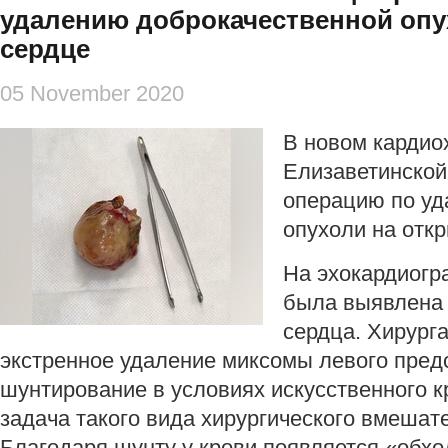
удалению доброкачественной опу
сердце
05 November 2020
В новом кардио
Елизаветинской
операцию по уд
опухоли на отк
На эхокардиогр
была выявлена 
сердца. Хирург
экстренное удаление миксомы левого предс
шунтирование в условиях искусственного 
задача такого вида хирургического вмешате
Благодаря шунту у крови появляется «обхо