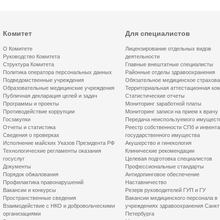
Комитет
Для специалистов
О Комитете
Лицензирование отдельных видов
Руководство Комитета
деятельности
Структура Комитета
Главные внештатные специалисты
Политика оператора персональных данных
Районные отделы здравоохранения
Подведомственные учреждения
Обязательное медицинское страхов
Образовательные медицинские учреждения
Территориальная аттестационная ко
Публичная декларация целей и задач
Статистические отчеты
Программы и проекты
Мониторинг заработной платы
Противодействие коррупции
Мониторинг записи на прием к врачу
Госзакупки
Передача неиспользуемого имущест
Отчеты и статистика
Реестр собственности СПб и инвент
Сведения о проверках
государственного имущества
Исполнение майских Указов Президента РФ
Акушерство и гинекология
Технологические регламенты оказания
Клинические рекомендации
госуслуг
Целевая подготовка специалистов
Документы
Профессиональные стандарты
Порядок обжалования
Антидопинговое обеспечение
Профилактика правонарушений
Наставничество
Вакансии и конкурсы
Резерв руководителей ГУП и ГУ
Пространственные сведения
Вакансии медицинского персонала в
Взаимодействие с НКО и добровольческими
учреждениях здравоохранения Санкт
организациями
Петербурга