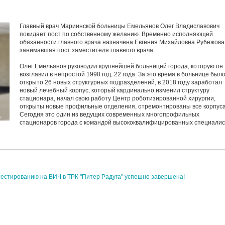
Главный врач Мариинской больницы Емельянов Олег Владиславович
покидает пост по собственному желанию. Временно исполняющей
обязанности главного врача назначена Евгения Михайловна Рубежова
занимавшая пост заместителя главного врача.
Олег Емельянов руководил крупнейшей больницей города, которую он
возглавил в непростой 1998 год, 22 года. За это время в больнице был
открыто 26 новых структурных подразделений, в 2018 году заработал
новый лечебный корпус, который кардинально изменил структуру
стационара, начал свою работу Центр роботизированной хирургии,
открыты новые профильные отделения, отремонтированы все корпуса
Сегодня это один из ведущих современных многопрофильных
стационаров города с командой высококвалифицированных специалис
-тестированию на ВИЧ в ТРК "Питер Радуга" успешно завершена!