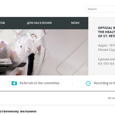
ТОВ
ДЛЯ НАСЕЛЕНИЯ
NEWS
OFFICIAL 
THE HEAL
OF ST. PE
Адрес: 191
Малая Садо
Единая ин
63-555-64
Referrals to the committee
Recording to t
All n
бственному желанию