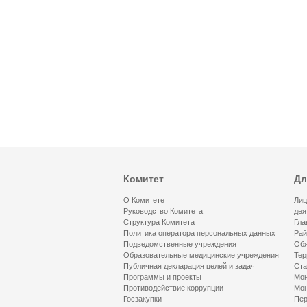
Комитет
Дл
О Комитете
Лиц
Руководство Комитета
дея
Структура Комитета
Гла
Политика оператора персональных данных
Рай
Подведомственные учреждения
Обя
Образовательные медицинские учреждения
Тер
Публичная декларация целей и задач
Ста
Программы и проекты
Мон
Противодействие коррупции
Мон
Госзакупки
Пер