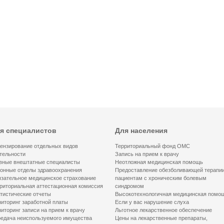
я специалистов
Для населения
ензирование отдельных видов
Территориальный фонд ОМС
тельности
Запись на прием к врачу
вные внештатные специалисты
Неотложная медицинская помощь
онные отделы здравоохранения
Предоставление обезболивающей терапи
зательное медицинское страхование
пациентам с хроническим болевым
риториальная аттестационная комиссия
синдромом
тистические отчеты
Высокотехнологичная медицинская помо
иторинг заработной платы
Если у вас нарушение слуха
иторинг записи на прием к врачу
Льготное лекарственное обеспечение
едача неиспользуемого имущества
Цены на лекарственные препараты,