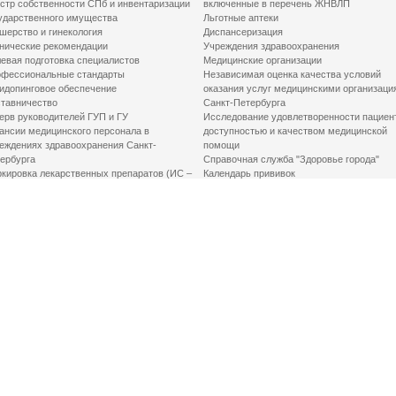
стр собственности СПб и инвентаризации
включенные в перечень ЖНВЛП
ударственного имущества
Льготные аптеки
шерство и гинекология
Диспансеризация
нические рекомендации
Учреждения здравоохранения
евая подготовка специалистов
Медицинские организации
фессиональные стандарты
Независимая оценка качества условий
идопинговое обеспечение
оказания услуг медицинскими организаци
тавничество
Санкт-Петербурга
ерв руководителей ГУП и ГУ
Исследование удовлетворенности пациен
ансии медицинского персонала в
доступностью и качеством медицинской
еждениях здравоохранения Санкт-
помощи
ербурга
Справочная служба "Здоровье города"
кировка лекарственных препаратов (ИС –
Календарь прививок
ЛП)
График закрытия роддомов
грамма «Земский доктор»
Акушерство и гинекология
одская клинико-экспертная комиссия
Здоровье детей
иальный заказ
Донорство крови
шие практики оптимизации в сфере
Государственные услуги
авоохранения
Совет по защите прав пациентов
Мероприятия по улучшению качества жиз
инвалидов
Первая помощь
ВАЖНО ЗНАТЬ
Фонд «Круг добра»
Маршрутизация пациентов в медицинские
организации
Как оформить медсправку для владения
оружием