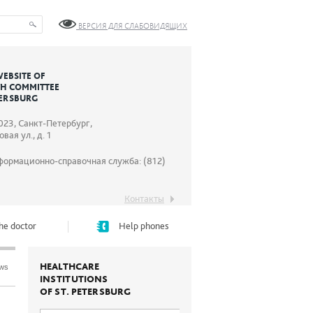
ВЕРСИЯ ДЛЯ СЛАБОВИДЯЩИХ
WEBSITE OF
TH COMMITTEE
TERSBURG
023, Санкт-Петербург,
вая ул., д. 1
формационно-справочная служба: (812)
Контакты
he doctor
Help phones
HEALTHCARE
ews
INSTITUTIONS
OF ST. PETERSBURG