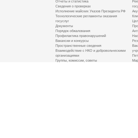
Отчеты и статистика
Рее
Сведения о проверках
гос
Исполнение майских Указов Президента РФ
Аку
Технологические регламенты оказания
Кли
госуслуг
Цел
Документы
Про
Порядок обжалования
Ант
Профилактика правонарушений
Нас
Вакансии и конкурсы
Рез
Пространственные сведения
Вак
Взаимодействие с НКО и добровольческими
учр
организациями
Пет
Группы, комиссии, советы
Мар
Противодействие терроризму и его идеологии
МД
Контакты
Про
Гор
Соц
Луч
здр