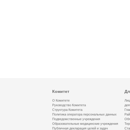
Комитет
Дл
О Комитете
Лиц
Руководство Комитета
дея
Структура Комитета
Гла
Политика оператора персональных данных
Рай
Подведомственные учреждения
Обя
Образовательные медицинские учреждения
Тер
Публичная декларация целей и задач
Ста