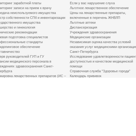
иторинг заработной платы
Если у вас нарушение слуха
иторинг записи на прием к врачу
Льготное лекарственное обеспечение
едача неиспользуемого имущества
Цены на лекарственные препараты,
стр собственности СПб и инвентаризации
включенные в перечень ЖНВЛП
ударственного имущества
Льготные аптеки
шерство и гинекология
Диспансеризация
нические рекомендации
Учреждения здравоохранения
евая подготовка специалистов
Медицинские организации
фессиональные стандарты
Независимая оценка качества условий
идопинговое обеспечение
оказания услуг медицинскими организаци
тавничество
Санкт-Петербурга
ерв руководителей ГУП и ГУ
Исследование удовлетворенности пациен
ансии медицинского персонала в
доступностью и качеством медицинской
еждениях здравоохранения Санкт-
помощи
ербурга
Справочная служба "Здоровье города"
кировка лекарственных препаратов (ИС –
Календарь прививок
ЛП)
График закрытия роддомов
грамма «Земский доктор»
Акушерство и гинекология
одская клинико-экспертная комиссия
Здоровье детей
иальный заказ
Донорство крови
шие практики оптимизации в сфере
Государственные услуги
авоохранения
Совет по защите прав пациентов
Мероприятия по улучшению качества жиз
инвалидов
Первая помощь
ВАЖНО ЗНАТЬ
Фонд «Круг добра»
Маршрутизация пациентов в медицинские