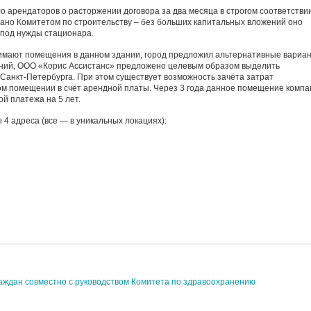
 арендаторов о расторжении договора за два месяца в строгом соответствии
ано Комитетом по строительству – без больших капитальных вложений оно
 под нужды стационара.
мают помещения в данном здании, город предложил альтернативные вариан
ний, ООО «Корис Ассистанс» предложено целевым образом выделить
Санкт-Петербурга. При этом существует возможность зачёта затрат
ом помещении в счёт арендной платы. Через 3 года данное помещение компа
ой платежа на 5 лет.
4 адреса (все — в уникальных локациях):
аждан совместно с руководством Комитета по здравоохранению