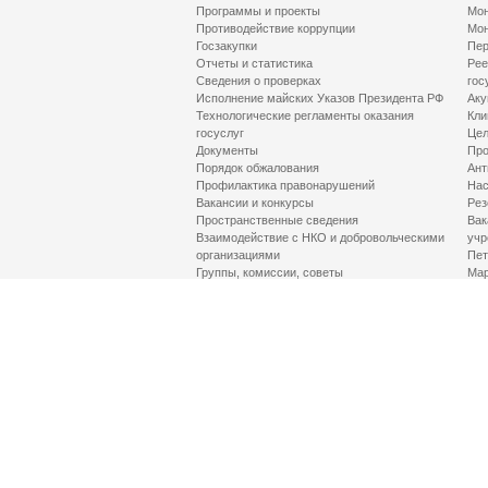
Программы и проекты
Мон
Противодействие коррупции
Мон
Госзакупки
Пер
Отчеты и статистика
Рее
Сведения о проверках
гос
Исполнение майских Указов Президента РФ
Аку
Технологические регламенты оказания
Кли
госуслуг
Цел
Документы
Про
Порядок обжалования
Ант
Профилактика правонарушений
Нас
Вакансии и конкурсы
Рез
Пространственные сведения
Вак
Взаимодействие с НКО и добровольческими
учр
организациями
Пет
Группы, комиссии, советы
Мар
Противодействие терроризму и его идеологии
МД
Контакты
Про
Гор
Соц
Луч
здр