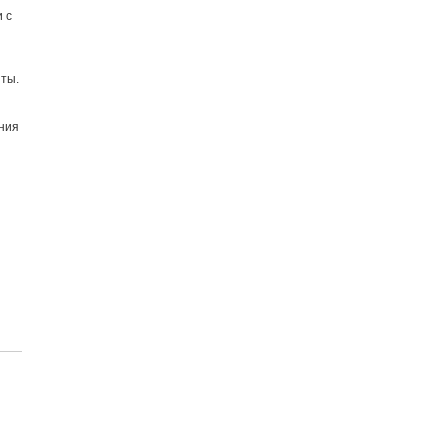
 с
ты.
ния