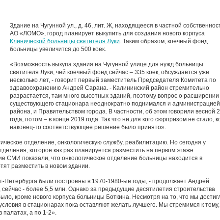
Здание на Чугунной ул., д. 46, лит. Ж, находящееся в частной собственнос
АО «ЛОМО», город планирует выкупить для создания нового корпуса
Клинической больницы святителя Луки
. Таким образом, коечный фонд
больницы увеличится до 500 коек.
«Возможность выкупа здания на Чугунной улице для нужд больницы
святителя Луки, чей коечный фонд сейчас – 335 коек, обсуждается уже
несколько лет, - говорит первый заместитель Председателя Комитета по
здравоохранению Андрей Сарана. - Калининский район стремительно
разрастается, там много высотных зданий, поэтому вопрос о расширении
существующего стационара неоднократно поднимался и администрацией
района, и Правительством города. В частности, об этом говорили весной 
года, потом – в конце 2019 года. Так что ни для кого сюрпризом не стало, к
наконец-то соответствующее решение было принято».
ическое отделение, онкологическую службу, реабилитацию. Но сегодня у
тделения, которое как раз планируется разместить на первом этаже
гие СМИ показали, что онкологическое отделение больницы находится в
тят разместить в новом здании.
-Петербурга были построены в 1970-1980-ые годы, - продолжает Андрей
, сейчас - более 5,5 млн. Однако за предыдущие десятилетия строительства
ло, кроме нового корпуса больницы Боткина. Несмотря на то, что мы достиг
 условия в стационарах пока оставляют желать лучшего. Мы стремимся к тому,
 палатах, а по 1-2».