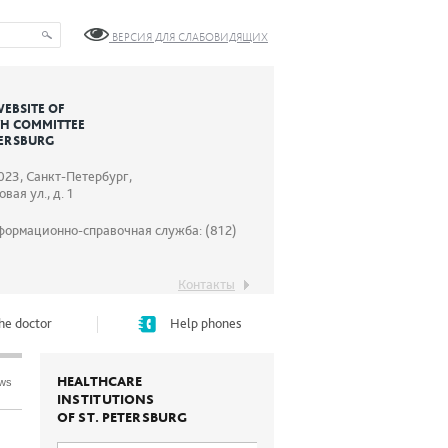
ВЕРСИЯ ДЛЯ СЛАБОВИДЯЩИХ
WEBSITE OF
TH COMMITTEE
TERSBURG
023, Санкт-Петербург,
вая ул., д. 1
формационно-справочная служба: (812)
Контакты
he doctor
Help phones
HEALTHCARE
ews
INSTITUTIONS
OF ST. PETERSBURG