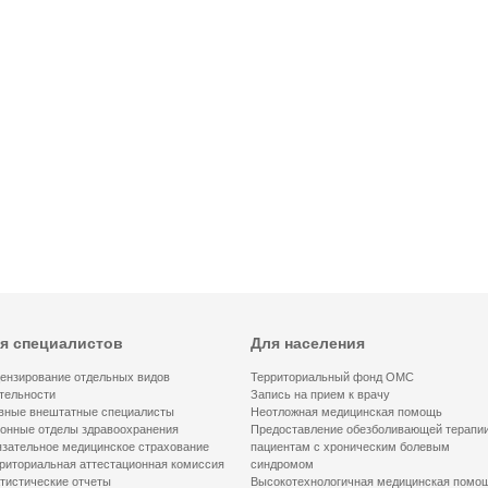
я специалистов
Для населения
ензирование отдельных видов
Территориальный фонд ОМС
тельности
Запись на прием к врачу
вные внештатные специалисты
Неотложная медицинская помощь
онные отделы здравоохранения
Предоставление обезболивающей терапи
зательное медицинское страхование
пациентам с хроническим болевым
риториальная аттестационная комиссия
синдромом
тистические отчеты
Высокотехнологичная медицинская помо