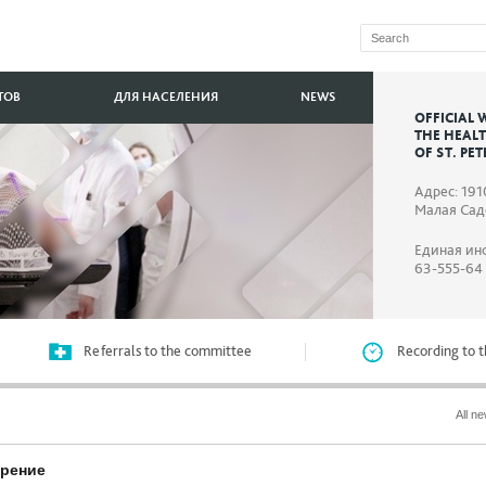
ТОВ
ДЛЯ НАСЕЛЕНИЯ
NEWS
OFFICIAL 
THE HEAL
OF ST. PE
Адрес: 191
Малая Садо
Единая ин
63-555-64
Referrals to the committee
Recording to t
All n
ирение