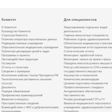
Комитет
Для специалистов
О Комитете
Лицензирование отдельных видов
Руководство Комитета
деятельности
Структура Комитета
Главные внештатные специалисты
Политика оператора персональных данных
Районные отделы здравоохранения
Подведомственные учреждения
Обязательное медицинское страхов
Образовательные медицинские учреждения
Территориальная аттестационная ко
Публичная декларация целей и задач
Статистические отчеты
Программы и проекты
Мониторинг заработной платы
Противодействие коррупции
Мониторинг записи на прием к врачу
Госзакупки
Передача неиспользуемого имущест
Отчеты и статистика
Реестр собственности СПб и инвент
Сведения о проверках
государственного имущества
Исполнение майских Указов Президента РФ
Акушерство и гинекология
Технологические регламенты оказания
Клинические рекомендации
госуслуг
Целевая подготовка специалистов
Документы
Профессиональные стандарты
Порядок обжалования
Антидопинговое обеспечение
Профилактика правонарушений
Наставничество
Вакансии и конкурсы
Резерв руководителей ГУП и ГУ
Пространственные сведения
Вакансии медицинского персонала в
Взаимодействие с НКО и добровольческими
учреждениях здравоохранения Санкт
организациями
Петербурга