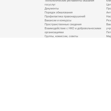
Технологические регламенты оказания
Кли
госуслуг
Цел
Документы
Про
Порядок обжалования
Ант
Профилактика правонарушений
Нас
Вакансии и конкурсы
Рез
Пространственные сведения
Вак
Взаимодействие с НКО и добровольческими
учр
организациями
Пет
Группы, комиссии, советы
Мар
Противодействие терроризму и его идеологии
МД
Контакты
Про
Гор
Соц
Луч
здр