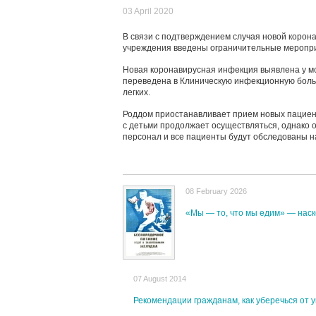
03 April 2020
В связи с подтверждением случая новой коро
учреждения введены ограничительные меропр
Новая коронавирусная инфекция выявлена у м
переведена в Клиническую инфекционную больн
легких.
Роддом приостанавливает прием новых пациен
с детьми продолжает осуществляться, однако 
персонал и все пациенты будут обследованы н
08 February 2026
«Мы — то, что мы едим» — наско
07 August 2014
Рекомендации гражданам, как уберечься от 