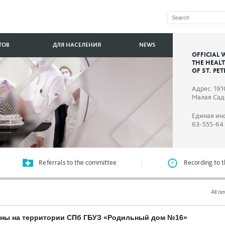
ТОВ
ДЛЯ НАСЕЛЕНИЯ
NEWS
OFFICIAL 
THE HEAL
OF ST. PE
Адрес: 191
Малая Садо
Единая ин
63-555-64
Referrals to the committee
Recording to t
All n
ны на территории СПб ГБУЗ «Родильный дом №16»