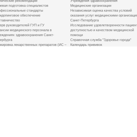
нические рекомендации
Учреждения здравоохранения
евая подготовка специалистов
Медицинские организации
фессиональные стандарты
Независимая оценка качества условий
идопинговое обеспечение
оказания услуг медицинскими организаци
тавничество
Санкт-Петербурга
ерв руководителей ГУП и ГУ
Исследование удовлетворенности пациен
ансии медицинского персонала в
доступностью и качеством медицинской
еждениях здравоохранения Санкт-
помощи
ербурга
Справочная служба "Здоровье города"
кировка лекарственных препаратов (ИС –
Календарь прививок
ЛП)
График закрытия роддомов
грамма «Земский доктор»
Акушерство и гинекология
одская клинико-экспертная комиссия
Здоровье детей
иальный заказ
Донорство крови
шие практики оптимизации в сфере
Государственные услуги
авоохранения
Совет по защите прав пациентов
Мероприятия по улучшению качества жиз
инвалидов
Первая помощь
ВАЖНО ЗНАТЬ
Фонд «Круг добра»
Маршрутизация пациентов в медицинские
организации
Как оформить медсправку для владения
оружием
Доступная среда
Медицинская реабилитация для взрослых
Медицинская реабилитация для детей