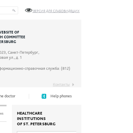
ВЕРСИЯ ДЛЯ СЛАБОВИДЯЩИХ
WEBSITE OF
TH COMMITTEE
TERSBURG
023, Санкт-Петербург,
вая ул., д. 1
формационно-справочная служба: (812)
Контакты
he doctor
Help phones
HEALTHCARE
ews
INSTITUTIONS
OF ST. PETERSBURG