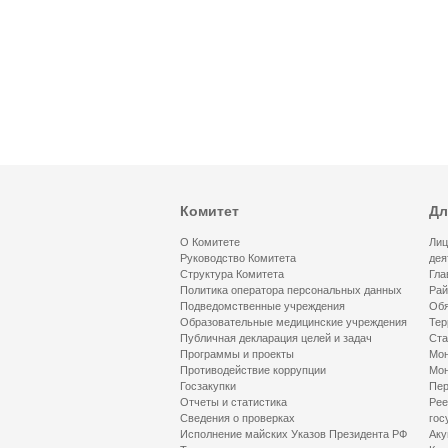
Комитет
Дл
О Комитете
Лиц
Руководство Комитета
дея
Структура Комитета
Гла
Политика оператора персональных данных
Рай
Подведомственные учреждения
Обя
Образовательные медицинские учреждения
Тер
Публичная декларация целей и задач
Ста
Программы и проекты
Мон
Противодействие коррупции
Мон
Госзакупки
Пер
Отчеты и статистика
Рее
Сведения о проверках
гос
Исполнение майских Указов Президента РФ
Аку