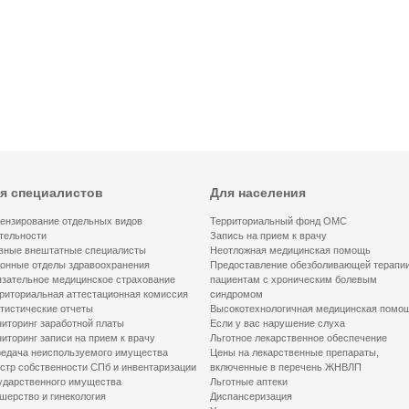
я специалистов
Для населения
ензирование отдельных видов
Территориальный фонд ОМС
тельности
Запись на прием к врачу
вные внештатные специалисты
Неотложная медицинская помощь
онные отделы здравоохранения
Предоставление обезболивающей терапи
зательное медицинское страхование
пациентам с хроническим болевым
риториальная аттестационная комиссия
синдромом
тистические отчеты
Высокотехнологичная медицинская помо
иторинг заработной платы
Если у вас нарушение слуха
иторинг записи на прием к врачу
Льготное лекарственное обеспечение
едача неиспользуемого имущества
Цены на лекарственные препараты,
стр собственности СПб и инвентаризации
включенные в перечень ЖНВЛП
ударственного имущества
Льготные аптеки
шерство и гинекология
Диспансеризация