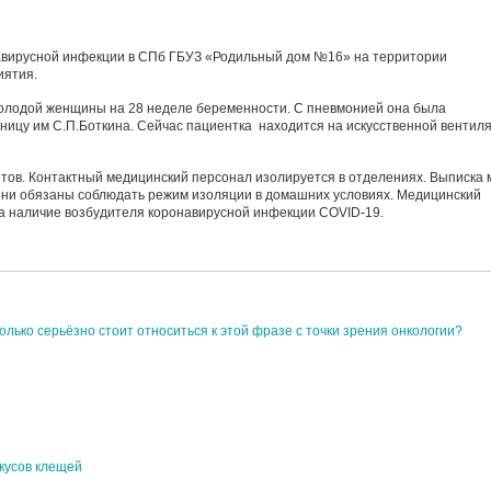
навирусной инфекции в СПб ГБУЗ «Родильный дом №16» на территории
иятия.
олодой женщины на 28 неделе беременности. С пневмонией она была
ицу им C.П.Боткина. Сейчас пациентка находится на искусственной вентил
тов. Контактный медицинский персонал изолируется в отделениях. Выписка 
они обязаны соблюдать режим изоляции в домашних условиях. Медицинский
а наличие возбудителя коронавирусной инфекции COVID-19.
лько серьёзно стоит относиться к этой фразе с точки зрения онкологии?
укусов клещей