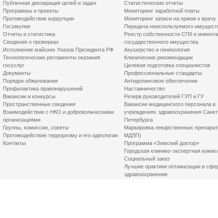
Публичная декларация целей и задач
Статистические отчеты
Программы и проекты
Мониторинг заработной платы
Противодействие коррупции
Мониторинг записи на прием к врачу
Госзакупки
Передача неиспользуемого имущест
Отчеты и статистика
Реестр собственности СПб и инвент
Сведения о проверках
государственного имущества
Исполнение майских Указов Президента РФ
Акушерство и гинекология
Технологические регламенты оказания
Клинические рекомендации
госуслуг
Целевая подготовка специалистов
Документы
Профессиональные стандарты
Порядок обжалования
Антидопинговое обеспечение
Профилактика правонарушений
Наставничество
Вакансии и конкурсы
Резерв руководителей ГУП и ГУ
Пространственные сведения
Вакансии медицинского персонала в
Взаимодействие с НКО и добровольческими
учреждениях здравоохранения Санкт
организациями
Петербурга
Группы, комиссии, советы
Маркировка лекарственных препарат
Противодействие терроризму и его идеологии
МДЛП)
Контакты
Программа «Земский доктор»
Городская клинико-экспертная комис
Социальный заказ
Лучшие практики оптимизации в сфе
здравоохранения