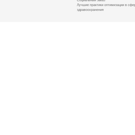
Социальный заказ
Лучшие практики оптимизации в сфе
здравоохранения
© 2026 Health Committee of St. Petersburg