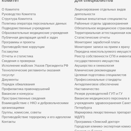
Комитет
Для специалистов
О Комитете
Лицензирование отдельных видов
Руководство Комитета
деятельности
Структура Комитета
Главные внештатные специалисты
Политика оператора персональных данных
Районные отделы здравоохранения
Подведомственные учреждения
Обязательное медицинское страхов
Образовательные медицинские учреждения
Территориальная аттестационная ко
Публичная декларация целей и задач
Статистические отчеты
Программы и проекты
Мониторинг заработной платы
Противодействие коррупции
Мониторинг записи на прием к врачу
Госзакупки
Передача неиспользуемого имущест
Отчеты и статистика
Реестр собственности СПб и инвент
Сведения о проверках
государственного имущества
Исполнение майских Указов Президента РФ
Акушерство и гинекология
Технологические регламенты оказания
Клинические рекомендации
госуслуг
Целевая подготовка специалистов
Документы
Профессиональные стандарты
Порядок обжалования
Антидопинговое обеспечение
Профилактика правонарушений
Наставничество
Вакансии и конкурсы
Резерв руководителей ГУП и ГУ
Пространственные сведения
Вакансии медицинского персонала в
Взаимодействие с НКО и добровольческими
учреждениях здравоохранения Санкт
организациями
Петербурга
Группы, комиссии, советы
Маркировка лекарственных препарат
Противодействие терроризму и его идеологии
МДЛП)
Контакты
Программа «Земский доктор»
Городская клинико-экспертная комис