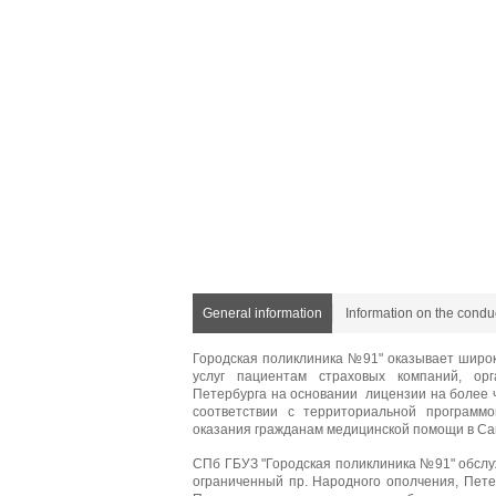
General information
Information on the conduc
Городская поликлиника №91" оказывает широк
услуг пациентам страховых компаний, ор
Петербурга на основании лицензии на более ч
соответствии с территориальной программо
оказания гражданам медицинской помощи в Са
СПб ГБУЗ "Городская поликлиника №91" обслу
ограниченный пр. Народного ополчения, Пете