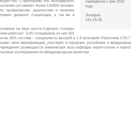
входят пос. Старопаново, пос. Володарского
учреждение с мая 2022
аселения составляет более 130000 человек.
года
 по профилактике, диагностике и лечению
ловиях дневного стационара, а так же в
Телефон:
241-35-36
положена на базе шести отдельно стоящих
ении работает 1145 сотрудников, из них 303
идатов, 80% состава – специалисты высшей и 1-й категорий. Работники СПб 
шают свою квалификацию, участвуют в городских, российских и междунаро
учреждения размещается клиническая база кафедры геронтологии и гериа
научные исследования по международным проектам.