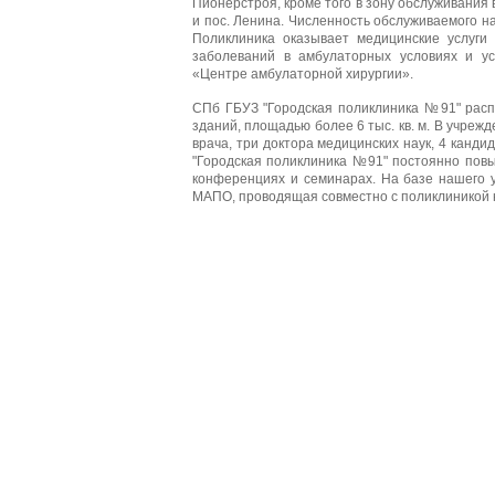
Пионерстроя, кроме того в зону обслуживания 
и пос. Ленина. Численность обслуживаемого н
Поликлиника оказывает медицинские услуги
заболеваний в амбулаторных условиях и ус
«Центре амбулаторной хирургии».
СПб ГБУЗ "Городская поликлиника №91" рас
зданий, площадью более 6 тыс. кв. м. В учрежд
врача, три доктора медицинских наук, 4 канд
"Городская поликлиника №91" постоянно повы
конференциях и семинарах. На базе нашего 
МАПО, проводящая совместно с поликлиникой 