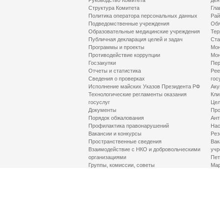
Руководство Комитета
дея
Структура Комитета
Гла
Политика оператора персональных данных
Рай
Подведомственные учреждения
Обя
Образовательные медицинские учреждения
Тер
Публичная декларация целей и задач
Ста
Программы и проекты
Мон
Противодействие коррупции
Мон
Госзакупки
Пер
Отчеты и статистика
Рее
Сведения о проверках
гос
Исполнение майских Указов Президента РФ
Аку
Технологические регламенты оказания
Кли
госуслуг
Цел
Документы
Про
Порядок обжалования
Ант
Профилактика правонарушений
Нас
Вакансии и конкурсы
Рез
Пространственные сведения
Вак
Взаимодействие с НКО и добровольческими
учр
организациями
Пет
Группы, комиссии, советы
Мар
Противодействие терроризму и его идеологии
МД
Контакты
Про
Гор
Соц
Луч
здр