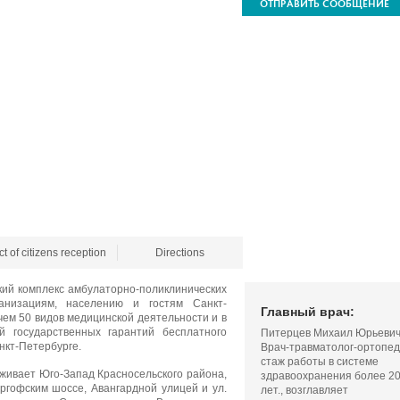
ОТПРАВИТЬ СООБЩЕНИЕ
t of citizens reception
Directions
ий комплекс амбулаторно-поликлинических
ганизациям, населению и гостям Санкт-
Главный врач:
ем 50 видов медицинской деятельности и в
й государственных гарантий бесплатного
Питерцев Михаил Юрьеви
нкт-Петербурге.
Врач-травматолог-ортопед
стаж работы в системе
живает Юго-Запад Красносельского района,
здравоохранения более 2
ргофским шоссе, Авангардной улицей и ул.
лет., возглавляет