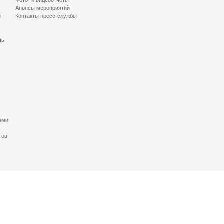
Фото- и видеоотчеты
Анонсы мероприятий
и
Контакты пресс-службы
щь
ями
тов