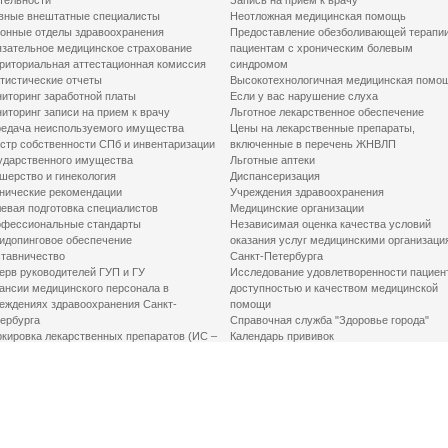
тельности
Запись на прием к врачу
вные внештатные специалисты
Неотложная медицинская помощь
онные отделы здравоохранения
Предоставление обезболивающей терапи
зательное медицинское страхование
пациентам с хроническим болевым
риториальная аттестационная комиссия
синдромом
тистические отчеты
Высокотехнологичная медицинская помо
иторинг заработной платы
Если у вас нарушение слуха
иторинг записи на прием к врачу
Льготное лекарственное обеспечение
едача неиспользуемого имущества
Цены на лекарственные препараты,
стр собственности СПб и инвентаризации
включенные в перечень ЖНВЛП
ударственного имущества
Льготные аптеки
шерство и гинекология
Диспансеризация
нические рекомендации
Учреждения здравоохранения
евая подготовка специалистов
Медицинские организации
фессиональные стандарты
Независимая оценка качества условий
идопинговое обеспечение
оказания услуг медицинскими организаци
тавничество
Санкт-Петербурга
ерв руководителей ГУП и ГУ
Исследование удовлетворенности пациен
ансии медицинского персонала в
доступностью и качеством медицинской
еждениях здравоохранения Санкт-
помощи
ербурга
Справочная служба "Здоровье города"
кировка лекарственных препаратов (ИС –
Календарь прививок
ЛП)
График закрытия роддомов
грамма «Земский доктор»
Акушерство и гинекология
одская клинико-экспертная комиссия
Здоровье детей
иальный заказ
Донорство крови
шие практики оптимизации в сфере
Государственные услуги
авоохранения
Совет по защите прав пациентов