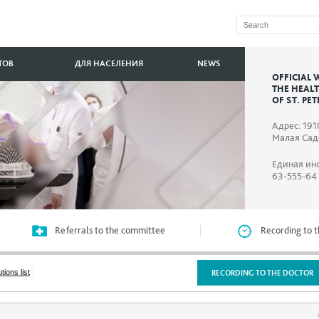
ТОВ
ДЛЯ НАСЕЛЕНИЯ
NEWS
OFFICIAL 
THE HEAL
OF ST. PE
Адрес: 191
Малая Садо
Единая ин
63-555-64
Referrals to the committee
Recording to t
utions list
RECORDING TO THE DOCTOR