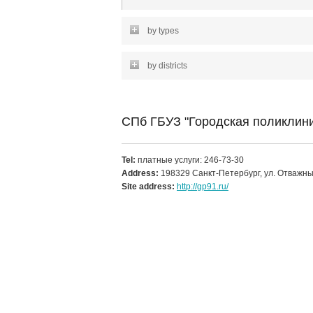
by types
by districts
СПб ГБУЗ "Городская поликлин
Tel:
платные услуги: 246-73-30
Address:
198329 Санкт-Петербург, ул. Отважных
Site address:
http://gp91.ru/