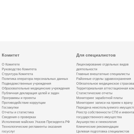
Комитет
Для специалистов
О Комитете
Лицензирование отдельных видов
Руководство Комитета
деятельности
Структура Комитета
Главные внештатные специалисты
Политика оператора персональных данных
Районные отделы здравоохранения
Подведомственные учреждения
Обязательное медицинское страхов
Образовательные медицинские учреждения
Территориальная аттестационная ко
Публичная декларация целей и задач
Статистические отчеты
Программы и проекты
Мониторинг заработной платы
Противодействие коррупции
Мониторинг записи на прием к врачу
Госзакупки
Передача неиспользуемого имущест
Отчеты и статистика
Реестр собственности СПб и инвент
Сведения о проверках
государственного имущества
Исполнение майских Указов Президента РФ
Акушерство и гинекология
Технологические регламенты оказания
Клинические рекомендации
госуслуг
Целевая подготовка специалистов