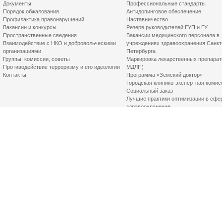
Документы
Профессиональные стандарты
Порядок обжалования
Антидопинговое обеспечение
Профилактика правонарушений
Наставничество
Вакансии и конкурсы
Резерв руководителей ГУП и ГУ
Пространственные сведения
Вакансии медицинского персонала в
Взаимодействие с НКО и добровольческими
учреждениях здравоохранения Санкт
организациями
Петербурга
Группы, комиссии, советы
Маркировка лекарственных препарат
Противодействие терроризму и его идеологии
МДЛП)
Контакты
Программа «Земский доктор»
Городская клинико-экспертная комис
Социальный заказ
Лучшие практики оптимизации в сфе
здравоохранения