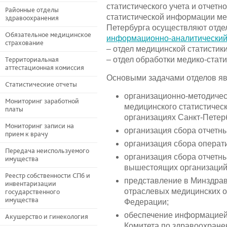
статистического учета и отчетн
Районные отделы
статистической информации ме
здравоохранения
Петербурга осуществляют отд
Обязательное медицинское
информационно-аналитический
страхование
– отдел медицинской статистики
– отдел обработки медико-стат
Территориальная
аттестационная комиссия
Основыми задачами отделов яв
Статистические отчеты
организационно-методичес
Мониторинг заработной
медицинского статистическ
платы
организациях Санкт-Петер
Мониторинг записи на
организация сбора отчетн
прием к врачу
организация сбора операти
Передача неиспользуемого
организация сбора отчетн
имущества
вышестоящих организаций
Реестр собственности СПб и
представление в Минздрав
инвентаризации
отраслевых медицинских о
государственного
имущества
Федерации;
обеспечение информацией 
Акушерство и гинекология
Комитета по здравоохране