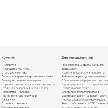
Комитет
Для специалистов
О Комитете
Лицензирование отдельных видов
Руководство Комитета
деятельности
Структура Комитета
Главные внештатные специалисты
Политика оператора персональных данных
Районные отделы здравоохранения
Подведомственные учреждения
Обязательное медицинское страхов
Образовательные медицинские учреждения
Территориальная аттестационная ко
Публичная декларация целей и задач
Статистические отчеты
Программы и проекты
Мониторинг заработной платы
Противодействие коррупции
Мониторинг записи на прием к врачу
Госзакупки
Передача неиспользуемого имущест
Отчеты и статистика
Реестр собственности СПб и инвент
Сведения о проверках
государственного имущества