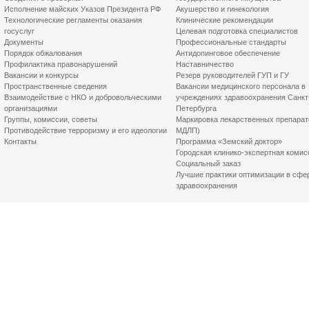
Исполнение майских Указов Президента РФ
Акушерство и гинекология
Технологические регламенты оказания
Клинические рекомендации
госуслуг
Целевая подготовка специалистов
Документы
Профессиональные стандарты
Порядок обжалования
Антидопинговое обеспечение
Профилактика правонарушений
Наставничество
Вакансии и конкурсы
Резерв руководителей ГУП и ГУ
Пространственные сведения
Вакансии медицинского персонала в
Взаимодействие с НКО и добровольческими
учреждениях здравоохранения Санкт
организациями
Петербурга
Группы, комиссии, советы
Маркировка лекарственных препарат
Противодействие терроризму и его идеологии
МДЛП)
Контакты
Программа «Земский доктор»
Городская клинико-экспертная комис
Социальный заказ
Лучшие практики оптимизации в сфе
здравоохранения