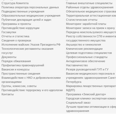
Структура Комитета
Главные внештатные специалисты
Политика оператора персональных данных
Районные отделы здравоохранения
Подведомственные учреждения
Обязательное медицинское страхов
Образовательные медицинские учреждения
Территориальная аттестационная ко
Публичная декларация целей и задач
Статистические отчеты
Программы и проекты
Мониторинг заработной платы
Противодействие коррупции
Мониторинг записи на прием к врачу
Госзакупки
Передача неиспользуемого имущест
Отчеты и статистика
Реестр собственности СПб и инвент
Сведения о проверках
государственного имущества
Исполнение майских Указов Президента РФ
Акушерство и гинекология
Технологические регламенты оказания
Клинические рекомендации
госуслуг
Целевая подготовка специалистов
Документы
Профессиональные стандарты
Порядок обжалования
Антидопинговое обеспечение
Профилактика правонарушений
Наставничество
Вакансии и конкурсы
Резерв руководителей ГУП и ГУ
Пространственные сведения
Вакансии медицинского персонала в
Взаимодействие с НКО и добровольческими
учреждениях здравоохранения Санкт
организациями
Петербурга
Группы, комиссии, советы
Маркировка лекарственных препарат
Противодействие терроризму и его идеологии
МДЛП)
Контакты
Программа «Земский доктор»
Городская клинико-экспертная комис
Социальный заказ
Лучшие практики оптимизации в сфе
здравоохранения