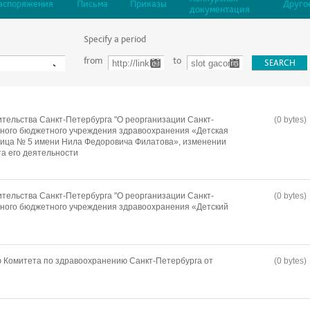
аспоряжения
Письма
Приказы
Друго
документация
Specify a period
from
to
тельства Санкт-Петербурга "О реорганизации Санкт-
(0 bytes)
нного бюджетного учреждения здравоохранения «Детская
ница № 5 имени Нила Федоровича Филатова», изменении
а его деятельности
тельства Санкт-Петербурга "О реорганизации Санкт-
(0 bytes)
нного бюджетного учреждения здравоохранения «Детский
 Комитета по здравоохранению Санкт-Петербурга от
(0 bytes)