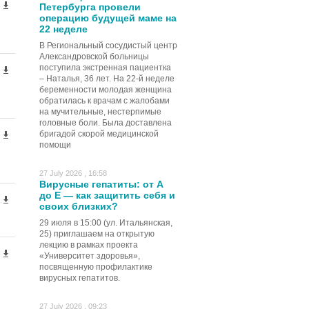
Петербурга провели
операцию будущей маме на
22 неделе
В Региональный сосудистый центр
Александровской больницы
поступила экстренная пациентка
– Наталья, 36 лет. На 22-й неделе
беременности молодая женщина
обратилась к врачам с жалобами
на мучительные, нестерпимые
головные боли. Была доставлена
бригадой скорой медицинской
помощи
27 July 2026 , 16:58
Вирусные гепатиты: от А
до Е — как защитить себя и
своих близких?
29 июля в 15:00 (ул. Итальянская,
25) приглашаем на открытую
лекцию в рамках проекта
«Университет здоровья»,
посвященную профилактике
вирусных гепатитов.
27 July 2026 , 09:23