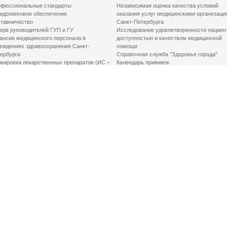
фессиональные стандарты
Независимая оценка качества условий
идопинговое обеспечение
оказания услуг медицинскими организаци
тавничество
Санкт-Петербурга
ерв руководителей ГУП и ГУ
Исследование удовлетворенности пациен
ансии медицинского персонала в
доступностью и качеством медицинской
еждениях здравоохранения Санкт-
помощи
ербурга
Справочная служба "Здоровье города"
кировка лекарственных препаратов (ИС –
Календарь прививок
ЛП)
График закрытия роддомов
грамма «Земский доктор»
Акушерство и гинекология
одская клинико-экспертная комиссия
Здоровье детей
иальный заказ
Донорство крови
шие практики оптимизации в сфере
Государственные услуги
авоохранения
Совет по защите прав пациентов
Мероприятия по улучшению качества жиз
инвалидов
Первая помощь
ВАЖНО ЗНАТЬ
Фонд «Круг добра»
Маршрутизация пациентов в медицинские
организации
Как оформить медсправку для владения
оружием
Доступная среда
Медицинская реабилитация для взрослых
Медицинская реабилитация для детей
Справочная информация
Кабиенты медико-психологического