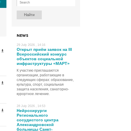
е
NEWS
29 July 2026 , 14:16
Открыт приём заявок на III
Всероссийский конкурс
объектов социальной
инфраструктуры «МАРТ»
К участию приглашаются
организации, работающие в
следующих сферах: образование,
культура, спорт, социальная
защита населения, санаторно-
курортное лечение.
28 July 2026 , 14:53
Нейрохирурги
Регионального
сосудистого центра
Александровской
больницы Санкт-