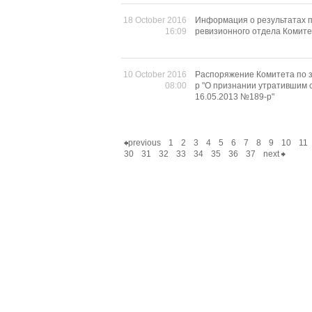
18 October 2016
Информация о результатах п
16:09
ревизионного отдела Комите
10 October 2016
Распоряжение Комитета по з
08:00
р "О признании утратившим 
16.05.2013 №189-р"
previous
1
2
3
4
5
6
7
8
9
10
11
30
31
32
33
34
35
36
37
next