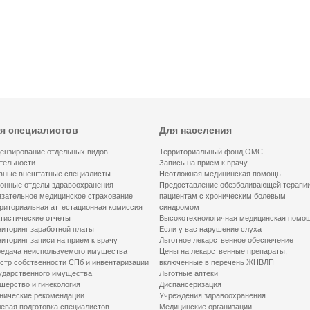
я специалистов
Для населения
ензирование отдельных видов
Территориальный фонд ОМС
тельности
Запись на прием к врачу
вные внештатные специалисты
Неотложная медицинская помощь
онные отделы здравоохранения
Предоставление обезболивающей терапи
зательное медицинское страхование
пациентам с хроническим болевым
риториальная аттестационная комиссия
синдромом
тистические отчеты
Высокотехнологичная медицинская помо
иторинг заработной платы
Если у вас нарушение слуха
иторинг записи на прием к врачу
Льготное лекарственное обеспечение
едача неиспользуемого имущества
Цены на лекарственные препараты,
стр собственности СПб и инвентаризации
включенные в перечень ЖНВЛП
ударственного имущества
Льготные аптеки
шерство и гинекология
Диспансеризация
нические рекомендации
Учреждения здравоохранения
евая подготовка специалистов
Медицинские организации