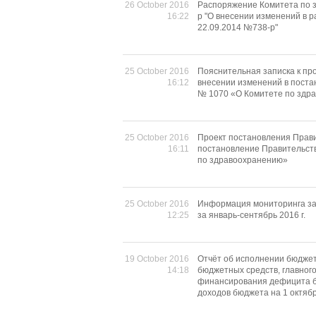
26 October 2016
Распоряжение Комитета по з
16:22
р "О внесении изменений в 
22.09.2014 №738-р"
25 October 2016
Пояснительная записка к пр
16:12
внесении изменений в поста
№ 1070 «О Комитете по здр
25 October 2016
Проект постановления Прави
16:11
постановление Правительств
по здравоохранению»
25 October 2016
Информация мониторинга за
12:25
за январь-сентябрь 2016 г.
19 October 2016
Отчёт об исполнении бюджет
14:18
бюджетных средств, главног
финансирования дефицита б
доходов бюджета на 1 октябр