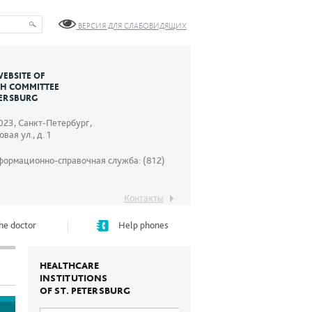
ВЕРСИЯ ДЛЯ СЛАБОВИДЯЩИХ
WEBSITE OF
TH COMMITTEE
TERSBURG
023, Санкт-Петербург,
вая ул., д. 1
формационно-справочная служба: (812)
Контакты
he doctor
Help phones
HEALTHCARE
INSTITUTIONS
OF ST. PETERSBURG