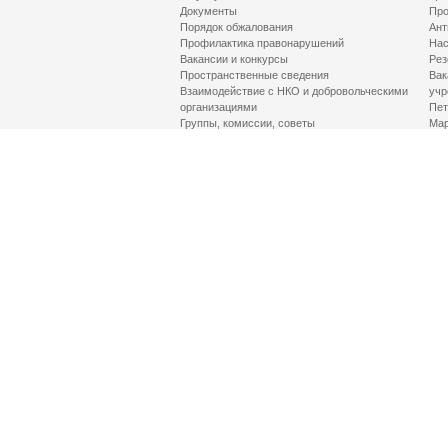
Документы
Про
Порядок обжалования
Ант
Профилактика правонарушений
Нас
Вакансии и конкурсы
Рез
Пространственные сведения
Вак
Взаимодействие с НКО и добровольческими
учр
организациями
Пет
Группы, комиссии, советы
Мар
Противодействие терроризму и его идеологии
МД
Контакты
Про
Гор
Соц
Луч
здр