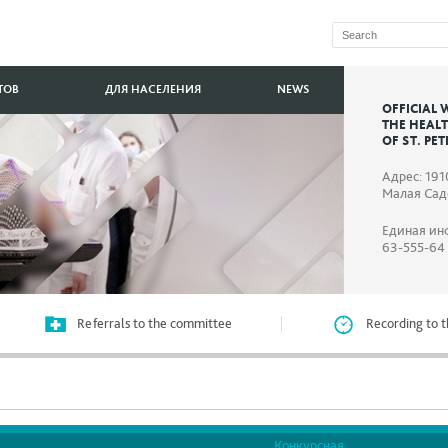
ТОВ
ДЛЯ НАСЕЛЕНИЯ
NEWS
OFFICIAL 
THE HEAL
OF ST. PE
Адрес: 191
Малая Садо
Единая ин
63-555-64
Referrals to the committee
Recording to t
Конкурсная