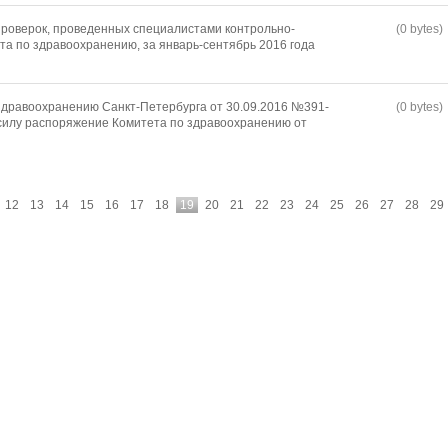
роверок, проведенных специалистами контрольно-
(0 bytes)
та по здравоохранению, за январь-сентябрь 2016 года
дравоохранению Санкт-Петербурга от 30.09.2016 №391-
(0 bytes)
силу распоряжение Комитета по здравоохранению от
12
13
14
15
16
17
18
19
20
21
22
23
24
25
26
27
28
29