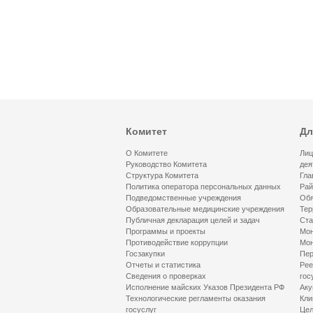
Комитет
Дл
О Комитете
Лиц
Руководство Комитета
дея
Структура Комитета
Гла
Политика оператора персональных данных
Рай
Подведомственные учреждения
Обя
Образовательные медицинские учреждения
Тер
Публичная декларация целей и задач
Ста
Программы и проекты
Мон
Противодействие коррупции
Мон
Госзакупки
Пер
Отчеты и статистика
Рее
Сведения о проверках
гос
Исполнение майских Указов Президента РФ
Аку
Технологические регламенты оказания
Кли
госуслуг
Цел