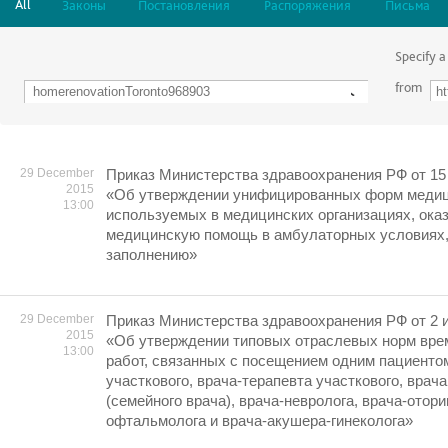
All
Законы
Постановления
Распоряжения
Письма
Specify a
from
29 December
Приказ Министерства здравоохранения РФ от 15 
2015
«Об утверждении унифицированных форм медиц
13:00
используемых в медицинских организациях, ок
медицинскую помощь в амбулаторных условиях, 
заполнению»
29 December
Приказ Министерства здравоохранения РФ от 2 и
2015
«Об утверждении типовых отраслевых норм вре
13:00
работ, связанных с посещением одним пациенто
участкового, врача-терапевта участкового, врач
(семейного врача), врача-невролога, врача-отори
офтальмолога и врача-акушера-гинеколога»