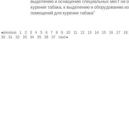
выделению и оснащению специальных мест на о
курения табака, к выделению и оборудованию и
помещений для курения табака"
previous
1
2
3
4
5
6
7
8
9
10
11
12
13
14
15
16
17
18
30
31
32
33
34
35
36
37
next