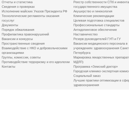
Отчеты и статистика
Реестр собственности СПб и инвент
Сведения о проверках
государственного имущества
Исполнение майских Указов Президента РФ
Акушерство и гинекология
Технологические регламенты оказания
Клинические рекомендации
госуслуг
Целевая подготовка специалистов
Документы
Профессиональные стандарты
Порядок обжалования
Антидопинговое обеспечение
Профилактика правонарушений
Наставничество
Вакансии и конкурсы
Резерв руководителей ГУП и ГУ
Пространственные сведения
Вакансии медицинского персонала в
Взаимодействие с НКО и добровольческими
учреждениях здравоохранения Санкт
организациями
Петербурга
Группы, комиссии, советы
Маркировка лекарственных препарат
Противодействие терроризму и его идеологии
МДЛП)
Контакты
Программа «Земский доктор»
Городская клинико-экспертная комис
Социальный заказ
Лучшие практики оптимизации в сфе
здравоохранения