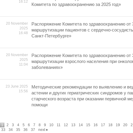
16:12
Комитета по здравоохранению за 2025 год»
20 November
Распоряжение Комитета по здравоохранению от 
2025
маршрутизации пациентов с сердечно-сосудист
16:48
Санкт-Петербурге»
20 November
Распоряжение Комитета по здравоохранению от 
2025
маршрутизации взрослого населения при онколо
11:04
заболеваниях»
23 June 2025
Методические рекомендации по выявлению и ве
15:56
астении и других гериатрических синдромов у па
старческого возраста при оказании первичной м
помощи
1
2
3
4
5
6
7
8
9
10
11
12
13
14
15
16
17
18
19
20
2
33
34
35
36
37
next