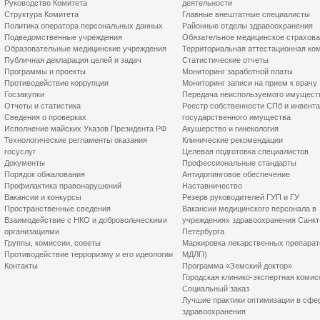
Руководство Комитета
деятельности
Структура Комитета
Главные внештатные специалисты
Политика оператора персональных данных
Районные отделы здравоохранения
Подведомственные учреждения
Обязательное медицинское страхов
Образовательные медицинские учреждения
Территориальная аттестационная ко
Публичная декларация целей и задач
Статистические отчеты
Программы и проекты
Мониторинг заработной платы
Противодействие коррупции
Мониторинг записи на прием к врачу
Госзакупки
Передача неиспользуемого имущест
Отчеты и статистика
Реестр собственности СПб и инвент
Сведения о проверках
государственного имущества
Исполнение майских Указов Президента РФ
Акушерство и гинекология
Технологические регламенты оказания
Клинические рекомендации
госуслуг
Целевая подготовка специалистов
Документы
Профессиональные стандарты
Порядок обжалования
Антидопинговое обеспечение
Профилактика правонарушений
Наставничество
Вакансии и конкурсы
Резерв руководителей ГУП и ГУ
Пространственные сведения
Вакансии медицинского персонала в
Взаимодействие с НКО и добровольческими
учреждениях здравоохранения Санкт
организациями
Петербурга
Группы, комиссии, советы
Маркировка лекарственных препарат
Противодействие терроризму и его идеологии
МДЛП)
Контакты
Программа «Земский доктор»
Городская клинико-экспертная комис
Социальный заказ
Лучшие практики оптимизации в сфе
здравоохранения