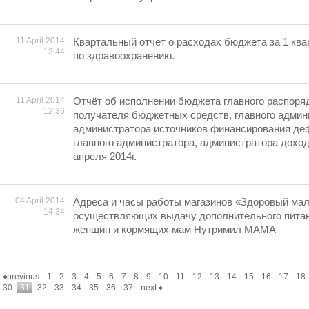
11 April 2014
Квартальный отчет о расходах бюджета за 1 ква
12:44
по здравоохранению.
11 April 2014
Отчёт об исполнении бюджета главного распоря
12:36
получателя бюджетных средств, главного админ
администратора источников финансирования де
главного администратора, администратора дохо
апреля 2014г.
04 April 2014
Адреса и часы работы магазинов «Здоровый ма
14:34
осуществляющих выдачу дополнительного пита
женщин и кормящих мам Нутримил МАМА
previous
1
2
3
4
5
6
7
8
9
10
11
12
13
14
15
16
17
18
30
31
32
33
34
35
36
37
next