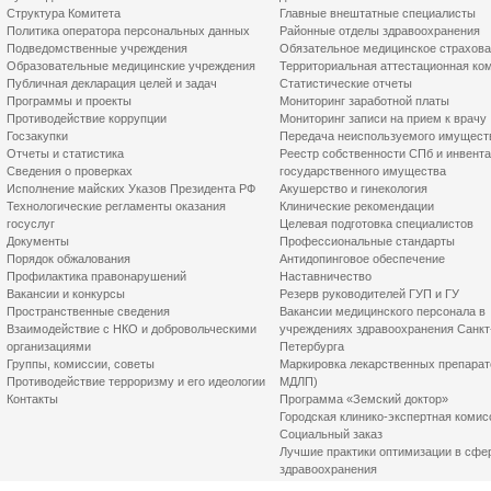
Структура Комитета
Главные внештатные специалисты
Политика оператора персональных данных
Районные отделы здравоохранения
Подведомственные учреждения
Обязательное медицинское страхов
Образовательные медицинские учреждения
Территориальная аттестационная ко
Публичная декларация целей и задач
Статистические отчеты
Программы и проекты
Мониторинг заработной платы
Противодействие коррупции
Мониторинг записи на прием к врачу
Госзакупки
Передача неиспользуемого имущест
Отчеты и статистика
Реестр собственности СПб и инвент
Сведения о проверках
государственного имущества
Исполнение майских Указов Президента РФ
Акушерство и гинекология
Технологические регламенты оказания
Клинические рекомендации
госуслуг
Целевая подготовка специалистов
Документы
Профессиональные стандарты
Порядок обжалования
Антидопинговое обеспечение
Профилактика правонарушений
Наставничество
Вакансии и конкурсы
Резерв руководителей ГУП и ГУ
Пространственные сведения
Вакансии медицинского персонала в
Взаимодействие с НКО и добровольческими
учреждениях здравоохранения Санкт
организациями
Петербурга
Группы, комиссии, советы
Маркировка лекарственных препарат
Противодействие терроризму и его идеологии
МДЛП)
Контакты
Программа «Земский доктор»
Городская клинико-экспертная комис
Социальный заказ
Лучшие практики оптимизации в сфе
здравоохранения