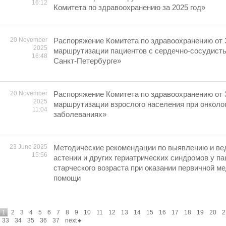
16:12
Комитета по здравоохранению за 2025 год»
20 November
Распоряжение Комитета по здравоохранению от 
2025
маршрутизации пациентов с сердечно-сосудист
16:48
Санкт-Петербурге»
20 November
Распоряжение Комитета по здравоохранению от 
2025
маршрутизации взрослого населения при онколо
11:04
заболеваниях»
23 June 2025
Методические рекомендации по выявлению и ве
15:56
астении и других гериатрических синдромов у па
старческого возраста при оказании первичной м
помощи
1
2
3
4
5
6
7
8
9
10
11
12
13
14
15
16
17
18
19
20
2
33
34
35
36
37
next