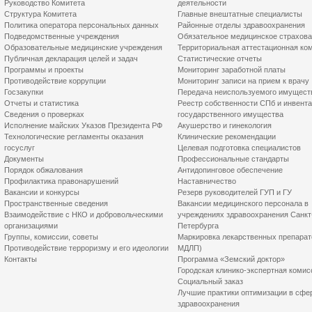
Руководство Комитета
деятельности
Структура Комитета
Главные внештатные специалисты
Политика оператора персональных данных
Районные отделы здравоохранения
Подведомственные учреждения
Обязательное медицинское страхов
Образовательные медицинские учреждения
Территориальная аттестационная ко
Публичная декларация целей и задач
Статистические отчеты
Программы и проекты
Мониторинг заработной платы
Противодействие коррупции
Мониторинг записи на прием к врачу
Госзакупки
Передача неиспользуемого имущест
Отчеты и статистика
Реестр собственности СПб и инвент
Сведения о проверках
государственного имущества
Исполнение майских Указов Президента РФ
Акушерство и гинекология
Технологические регламенты оказания
Клинические рекомендации
госуслуг
Целевая подготовка специалистов
Документы
Профессиональные стандарты
Порядок обжалования
Антидопинговое обеспечение
Профилактика правонарушений
Наставничество
Вакансии и конкурсы
Резерв руководителей ГУП и ГУ
Пространственные сведения
Вакансии медицинского персонала в
Взаимодействие с НКО и добровольческими
учреждениях здравоохранения Санкт
организациями
Петербурга
Группы, комиссии, советы
Маркировка лекарственных препарат
Противодействие терроризму и его идеологии
МДЛП)
Контакты
Программа «Земский доктор»
Городская клинико-экспертная комис
Социальный заказ
Лучшие практики оптимизации в сфе
здравоохранения