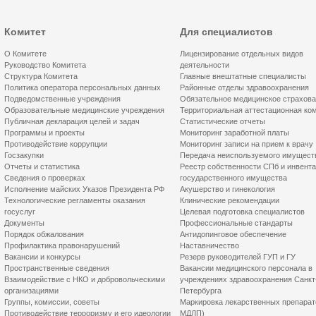
Комитет
Для специалистов
О Комитете
Лицензирование отдельных видов
Руководство Комитета
деятельности
Структура Комитета
Главные внештатные специалисты
Политика оператора персональных данных
Районные отделы здравоохранения
Подведомственные учреждения
Обязательное медицинское страхов
Образовательные медицинские учреждения
Территориальная аттестационная ко
Публичная декларация целей и задач
Статистические отчеты
Программы и проекты
Мониторинг заработной платы
Противодействие коррупции
Мониторинг записи на прием к врачу
Госзакупки
Передача неиспользуемого имущест
Отчеты и статистика
Реестр собственности СПб и инвент
Сведения о проверках
государственного имущества
Исполнение майских Указов Президента РФ
Акушерство и гинекология
Технологические регламенты оказания
Клинические рекомендации
госуслуг
Целевая подготовка специалистов
Документы
Профессиональные стандарты
Порядок обжалования
Антидопинговое обеспечение
Профилактика правонарушений
Наставничество
Вакансии и конкурсы
Резерв руководителей ГУП и ГУ
Пространственные сведения
Вакансии медицинского персонала в
Взаимодействие с НКО и добровольческими
учреждениях здравоохранения Санкт
организациями
Петербурга
Группы, комиссии, советы
Маркировка лекарственных препарат
Противодействие терроризму и его идеологии
МДЛП)