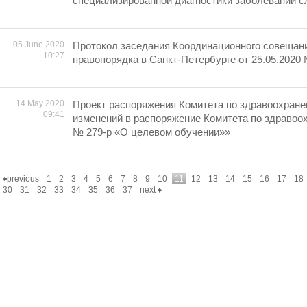
специализированной диагностики заболеваний с
05 June 2020
Протокол заседания Координационного совещан
10:27
правопорядка в Санкт-Петербурге от 25.05.2020
14 May 2020
Проект распоряжения Комитета по здравоохран
09:41
изменений в распоряжение Комитета по здравоох
№ 279-р «О целевом обучении»»
previous
1
2
3
4
5
6
7
8
9
10
11
12
13
14
15
16
17
18
30
31
32
33
34
35
36
37
next