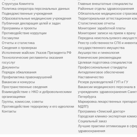
Структура Комитета
Главные внештатные специалисты
Политика оператора персональных данных
Районные отделы здравоохранения
Подведомственные учреждения
Обязательное медицинское страхов
Образовательные медицинские учреждения
Территориальная аттестационная ко
Публичная декларация целей и задач
Статистические отчеты
Программы и проекты
Мониторинг заработной платы
Противодействие коррупции
Мониторинг записи на прием к врачу
Госзакупки
Передача неиспользуемого имущест
Отчеты и статистика
Реестр собственности СПб и инвент
Сведения о проверках
государственного имущества
Исполнение майских Указов Президента РФ
Акушерство и гинекология
Технологические регламенты оказания
Клинические рекомендации
госуслуг
Целевая подготовка специалистов
Документы
Профессиональные стандарты
Порядок обжалования
Антидопинговое обеспечение
Профилактика правонарушений
Наставничество
Вакансии и конкурсы
Резерв руководителей ГУП и ГУ
Пространственные сведения
Вакансии медицинского персонала в
Взаимодействие с НКО и добровольческими
учреждениях здравоохранения Санкт
организациями
Петербурга
Группы, комиссии, советы
Маркировка лекарственных препарат
Противодействие терроризму и его идеологии
МДЛП)
Контакты
Программа «Земский доктор»
Городская клинико-экспертная комис
Социальный заказ
Лучшие практики оптимизации в сфе
здравоохранения