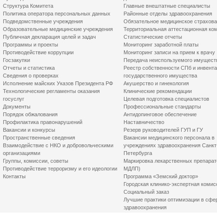
Структура Комитета
Главные внештатные специалисты
Политика оператора персональных данных
Районные отделы здравоохранения
Подведомственные учреждения
Обязательное медицинское страхов
Образовательные медицинские учреждения
Территориальная аттестационная ко
Публичная декларация целей и задач
Статистические отчеты
Программы и проекты
Мониторинг заработной платы
Противодействие коррупции
Мониторинг записи на прием к врачу
Госзакупки
Передача неиспользуемого имущест
Отчеты и статистика
Реестр собственности СПб и инвент
Сведения о проверках
государственного имущества
Исполнение майских Указов Президента РФ
Акушерство и гинекология
Технологические регламенты оказания
Клинические рекомендации
госуслуг
Целевая подготовка специалистов
Документы
Профессиональные стандарты
Порядок обжалования
Антидопинговое обеспечение
Профилактика правонарушений
Наставничество
Вакансии и конкурсы
Резерв руководителей ГУП и ГУ
Пространственные сведения
Вакансии медицинского персонала в
Взаимодействие с НКО и добровольческими
учреждениях здравоохранения Санкт
организациями
Петербурга
Группы, комиссии, советы
Маркировка лекарственных препарат
Противодействие терроризму и его идеологии
МДЛП)
Контакты
Программа «Земский доктор»
Городская клинико-экспертная комис
Социальный заказ
Лучшие практики оптимизации в сфе
здравоохранения