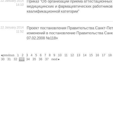
22 January 2014
Приказ "Об организации приема аттестационных
14:10
медицицинских и фармацевтических работников
квалификационной категории"
22 January 2014
Проект постановления Правительства Санкт-Пет
11:52
изменений в постановление Правительства Санк
07.02.2008 №118»
previous
1
2
3
4
5
6
7
8
9
10
11
12
13
14
15
16
17
18
30
31
32
33
34
35
36
37
next