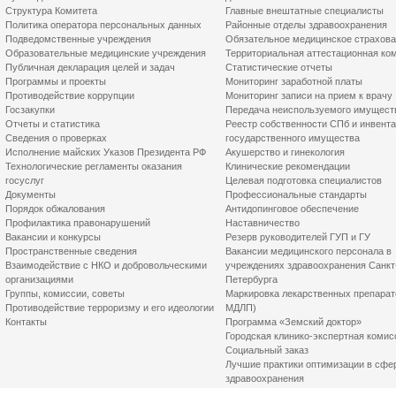
Структура Комитета
Главные внештатные специалисты
Политика оператора персональных данных
Районные отделы здравоохранения
Подведомственные учреждения
Обязательное медицинское страхов
Образовательные медицинские учреждения
Территориальная аттестационная ко
Публичная декларация целей и задач
Статистические отчеты
Программы и проекты
Мониторинг заработной платы
Противодействие коррупции
Мониторинг записи на прием к врачу
Госзакупки
Передача неиспользуемого имущест
Отчеты и статистика
Реестр собственности СПб и инвент
Сведения о проверках
государственного имущества
Исполнение майских Указов Президента РФ
Акушерство и гинекология
Технологические регламенты оказания
Клинические рекомендации
госуслуг
Целевая подготовка специалистов
Документы
Профессиональные стандарты
Порядок обжалования
Антидопинговое обеспечение
Профилактика правонарушений
Наставничество
Вакансии и конкурсы
Резерв руководителей ГУП и ГУ
Пространственные сведения
Вакансии медицинского персонала в
Взаимодействие с НКО и добровольческими
учреждениях здравоохранения Санкт
организациями
Петербурга
Группы, комиссии, советы
Маркировка лекарственных препарат
Противодействие терроризму и его идеологии
МДЛП)
Контакты
Программа «Земский доктор»
Городская клинико-экспертная комис
Социальный заказ
Лучшие практики оптимизации в сфе
здравоохранения