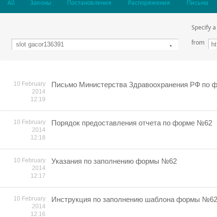
All
Законы
Постановления
Распоряжения
Письма
Specify a
from
10 February
Письмо Министерства Здравоохранения РФ по ф
2014
12:19
10 February
Порядок предоставления отчета по форме №62
2014
12:18
10 February
Указания по заполнению формы №62
2014
12:17
10 February
Инструкция по заполнению шаблона формы №6
2014
12:16