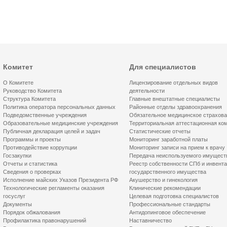
Комитет
Для специалистов
О Комитете
Лицензирование отдельных видов
Руководство Комитета
деятельности
Структура Комитета
Главные внештатные специалисты
Политика оператора персональных данных
Районные отделы здравоохранения
Подведомственные учреждения
Обязательное медицинское страхов
Образовательные медицинские учреждения
Территориальная аттестационная ко
Публичная декларация целей и задач
Статистические отчеты
Программы и проекты
Мониторинг заработной платы
Противодействие коррупции
Мониторинг записи на прием к врачу
Госзакупки
Передача неиспользуемого имущест
Отчеты и статистика
Реестр собственности СПб и инвент
Сведения о проверках
государственного имущества
Исполнение майских Указов Президента РФ
Акушерство и гинекология
Технологические регламенты оказания
Клинические рекомендации
госуслуг
Целевая подготовка специалистов
Документы
Профессиональные стандарты
Порядок обжалования
Антидопинговое обеспечение
Профилактика правонарушений
Наставничество