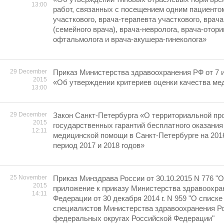
13:00
работ, связанных с посещением одним пациенто
участкового, врача-терапевта участкового, врач
(семейного врача), врача-невролога, врача-отори
офтальмолога и врача-акушера-гинеколога»
29 December
Приказ Министерства здравоохранения РФ от 7 
2015
«Об утверждении критериев оценки качества м
13:00
29 December
Закон Санкт-Петербурга «О территориальной пр
2015
государственных гарантий бесплатного оказания
12:11
медицинской помощи в Санкт-Петербурге на 2016
период 2017 и 2018 годов»
25 November
Приказ Минздрава России от 30.10.2015 N 776 "
2015
приложение к приказу Министерства здравоохра
14:11
Федерации от 30 декабря 2014 г. N 959 "О списк
специалистов Министерства здравоохранения Р
федеральных округах Российской Федерации"