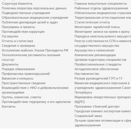
Структура Комитета
Главные внештатные специалисты
Политика оператора персональных данных
Районные отделы здравоохранения
Подведомственные учреждения
Обязательное медицинское страхов
Образовательные медицинские учреждения
Территориальная аттестационная ко
Публичная декларация целей и задач
Статистические отчеты
Программы и проекты
Мониторинг заработной платы
Противодействие коррупции
Мониторинг записи на прием к врачу
Госзакупки
Передача неиспользуемого имущест
Отчеты и статистика
Реестр собственности СПб и инвент
Сведения о проверках
государственного имущества
Исполнение майских Указов Президента РФ
Акушерство и гинекология
Технологические регламенты оказания
Клинические рекомендации
госуслуг
Целевая подготовка специалистов
Документы
Профессиональные стандарты
Порядок обжалования
Антидопинговое обеспечение
Профилактика правонарушений
Наставничество
Вакансии и конкурсы
Резерв руководителей ГУП и ГУ
Пространственные сведения
Вакансии медицинского персонала в
Взаимодействие с НКО и добровольческими
учреждениях здравоохранения Санкт
организациями
Петербурга
Группы, комиссии, советы
Маркировка лекарственных препарат
Противодействие терроризму и его идеологии
МДЛП)
Контакты
Программа «Земский доктор»
Городская клинико-экспертная комис
Социальный заказ
Лучшие практики оптимизации в сфе
здравоохранения