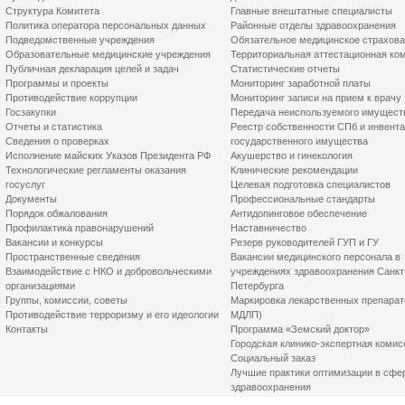
Структура Комитета
Главные внештатные специалисты
Политика оператора персональных данных
Районные отделы здравоохранения
Подведомственные учреждения
Обязательное медицинское страхов
Образовательные медицинские учреждения
Территориальная аттестационная ко
Публичная декларация целей и задач
Статистические отчеты
Программы и проекты
Мониторинг заработной платы
Противодействие коррупции
Мониторинг записи на прием к врачу
Госзакупки
Передача неиспользуемого имущест
Отчеты и статистика
Реестр собственности СПб и инвент
Сведения о проверках
государственного имущества
Исполнение майских Указов Президента РФ
Акушерство и гинекология
Технологические регламенты оказания
Клинические рекомендации
госуслуг
Целевая подготовка специалистов
Документы
Профессиональные стандарты
Порядок обжалования
Антидопинговое обеспечение
Профилактика правонарушений
Наставничество
Вакансии и конкурсы
Резерв руководителей ГУП и ГУ
Пространственные сведения
Вакансии медицинского персонала в
Взаимодействие с НКО и добровольческими
учреждениях здравоохранения Санкт
организациями
Петербурга
Группы, комиссии, советы
Маркировка лекарственных препарат
Противодействие терроризму и его идеологии
МДЛП)
Контакты
Программа «Земский доктор»
Городская клинико-экспертная комис
Социальный заказ
Лучшие практики оптимизации в сфе
здравоохранения