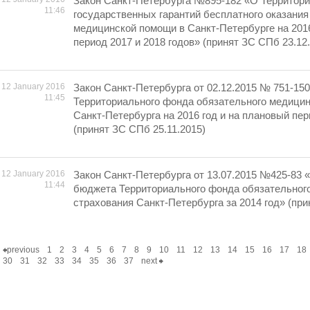
Закон Санкт-Петербурга №895-182 «О Территор
11:46
государственных гарантий бесплатного оказания
медицинской помощи в Санкт-Петербурге на 2016
период 2017 и 2018 годов» (принят ЗС СПб 23.12
12 January 2016
Закон Санкт-Петербурга от 02.12.2015 № 751-15
11:45
Территориального фонда обязательного медицин
Санкт-Петербурга на 2016 год и на плановый пер
(принят ЗС СПб 25.11.2015)
12 January 2016
Закон Санкт-Петербурга от 13.07.2015 №425-83 
11:44
бюджета Территориального фонда обязательног
страхования Санкт-Петербурга за 2014 год» (при
previous
1
2
3
4
5
6
7
8
9
10
11
12
13
14
15
16
17
18
30
31
32
33
34
35
36
37
next