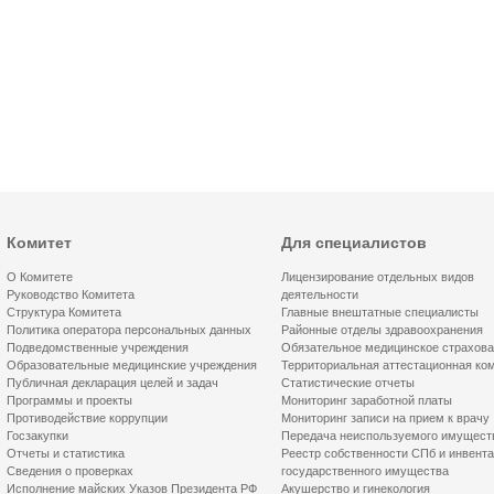
Комитет
Для специалистов
О Комитете
Лицензирование отдельных видов
Руководство Комитета
деятельности
Структура Комитета
Главные внештатные специалисты
Политика оператора персональных данных
Районные отделы здравоохранения
Подведомственные учреждения
Обязательное медицинское страхов
Образовательные медицинские учреждения
Территориальная аттестационная ко
Публичная декларация целей и задач
Статистические отчеты
Программы и проекты
Мониторинг заработной платы
Противодействие коррупции
Мониторинг записи на прием к врачу
Госзакупки
Передача неиспользуемого имущест
Отчеты и статистика
Реестр собственности СПб и инвент
Сведения о проверках
государственного имущества
Исполнение майских Указов Президента РФ
Акушерство и гинекология