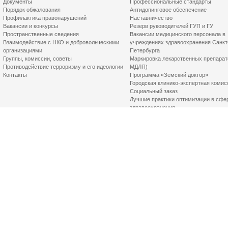
Документы
Профессиональные стандарты
Порядок обжалования
Антидопинговое обеспечение
Профилактика правонарушений
Наставничество
Вакансии и конкурсы
Резерв руководителей ГУП и ГУ
Пространственные сведения
Вакансии медицинского персонала в
Взаимодействие с НКО и добровольческими
учреждениях здравоохранения Санкт
организациями
Петербурга
Группы, комиссии, советы
Маркировка лекарственных препарат
Противодействие терроризму и его идеологии
МДЛП)
Контакты
Программа «Земский доктор»
Городская клинико-экспертная комис
Социальный заказ
Лучшие практики оптимизации в сфе
здравоохранения