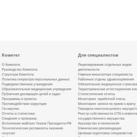
Комитет
Для специалистов
О Комитете
Лицензирование отдельных видов
Руководство Комитета
деятельности
Структура Комитета
Главные внештатные специалисты
Политика оператора персональных данных
Районные отделы здравоохранения
Подведомственные учреждения
Обязательное медицинское страхов
Образовательные медицинские учреждения
Территориальная аттестационная ко
Публичная декларация целей и задач
Статистические отчеты
Программы и проекты
Мониторинг заработной платы
Противодействие коррупции
Мониторинг записи на прием к врачу
Госзакупки
Передача неиспользуемого имущест
Отчеты и статистика
Реестр собственности СПб и инвент
Сведения о проверках
государственного имущества
Исполнение майских Указов Президента РФ
Акушерство и гинекология
Технологические регламенты оказания
Клинические рекомендации
госуслуг
Целевая подготовка специалистов