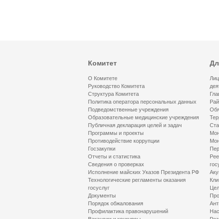
Комитет
Дл
О Комитете
Лиц
Руководство Комитета
дея
Структура Комитета
Гла
Политика оператора персональных данных
Рай
Подведомственные учреждения
Обя
Образовательные медицинские учреждения
Тер
Публичная декларация целей и задач
Ста
Программы и проекты
Мон
Противодействие коррупции
Мон
Госзакупки
Пер
Отчеты и статистика
Рее
Сведения о проверках
гос
Исполнение майских Указов Президента РФ
Аку
Технологические регламенты оказания
Кли
госуслуг
Цел
Документы
Про
Порядок обжалования
Ант
Профилактика правонарушений
Нас