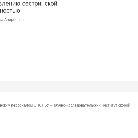
влению сестринской
ностью
на Андреевна
ринским персоналом СПб ГБУ «Научно-исследовательский институт скорой