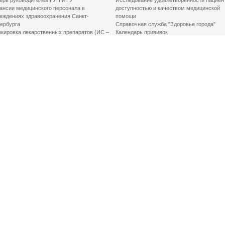
ерв руководителей ГУП и ГУ
Исследование удовлетворенности пациен
ансии медицинского персонала в
доступностью и качеством медицинской
еждениях здравоохранения Санкт-
помощи
ербурга
Справочная служба "Здоровье города"
кировка лекарственных препаратов (ИС –
Календарь прививок
ЛП)
График закрытия роддомов
грамма «Земский доктор»
Акушерство и гинекология
одская клинико-экспертная комиссия
Здоровье детей
иальный заказ
Донорство крови
шие практики оптимизации в сфере
Государственные услуги
авоохранения
Совет по защите прав пациентов
Мероприятия по улучшению качества жиз
инвалидов
Первая помощь
ВАЖНО ЗНАТЬ
Фонд «Круг добра»
Маршрутизация пациентов в медицинские
организации
Как оформить медсправку для владения
оружием
Доступная среда
Медицинская реабилитация для взрослых
Медицинская реабилитация для детей
Справочная информация
Кабиенты медико-психологического
консультирования
Электронная медицинская книжка
Центры амбулаторной онкологической