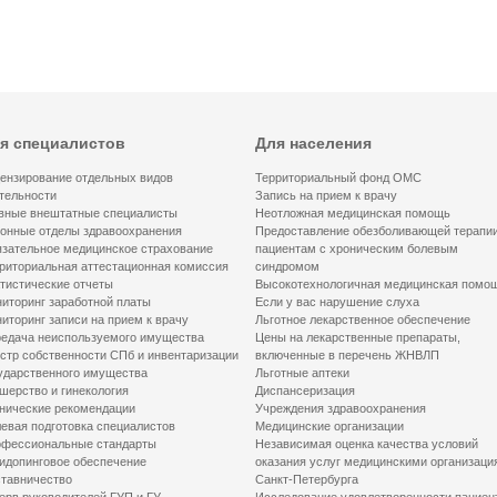
я специалистов
Для населения
ензирование отдельных видов
Территориальный фонд ОМС
тельности
Запись на прием к врачу
вные внештатные специалисты
Неотложная медицинская помощь
онные отделы здравоохранения
Предоставление обезболивающей терапи
зательное медицинское страхование
пациентам с хроническим болевым
риториальная аттестационная комиссия
синдромом
тистические отчеты
Высокотехнологичная медицинская помо
иторинг заработной платы
Если у вас нарушение слуха
иторинг записи на прием к врачу
Льготное лекарственное обеспечение
едача неиспользуемого имущества
Цены на лекарственные препараты,
стр собственности СПб и инвентаризации
включенные в перечень ЖНВЛП
ударственного имущества
Льготные аптеки
шерство и гинекология
Диспансеризация
нические рекомендации
Учреждения здравоохранения
евая подготовка специалистов
Медицинские организации
фессиональные стандарты
Независимая оценка качества условий
идопинговое обеспечение
оказания услуг медицинскими организаци
тавничество
Санкт-Петербурга