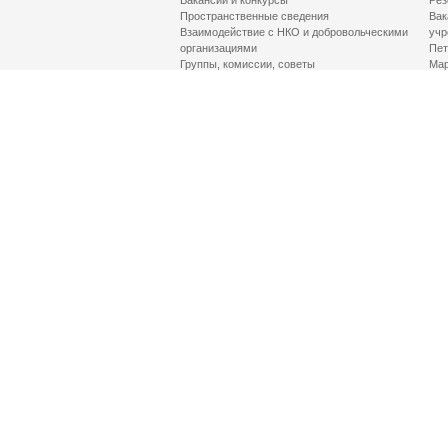
Вакансии и конкурсы
Рез
Пространственные сведения
Вак
Взаимодействие с НКО и добровольческими
учр
организациями
Пет
Группы, комиссии, советы
Мар
Противодействие терроризму и его идеологии
МД
Контакты
Про
Гор
Соц
Луч
здр